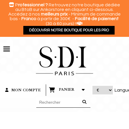
Panneau de gestion des cookies

P
rofessionnel ?
Retrouvez notre boutique dédiée
au BtoB sur Ankorstore en cliquant ci-dessous.
Accédez à nos
meilleurs prix
- Minimum de commande
bas -
Franco
à partir de 300€ -
Facilité de paiement

(30 à 60 jours) !
DÉCOUVRIR NOTRE BOUTIQUE POUR LES PRO
PANIER
MON COMPTE
Langu