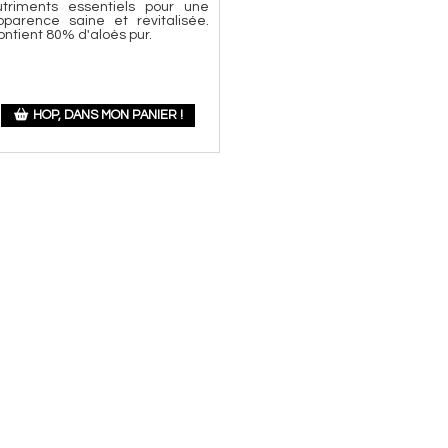
utriments essentiels pour une
pparence saine et revitalisée.
ontient 80% d'aloès pur.
HOP, DANS MON PANIER !