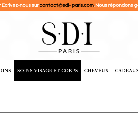
? Ecrivez-nous sur
contact@sdi- paris.com
. Nous répondons g
OINS
SOINS VISAGE ET CORPS
CHEVEUX
CADEAUX