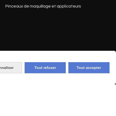
Pinceaux de maquillage et applicateurs
nnaliser
Tout refuser
Tout accepter
Skin Up
Sugar & Spice
Sunkissed