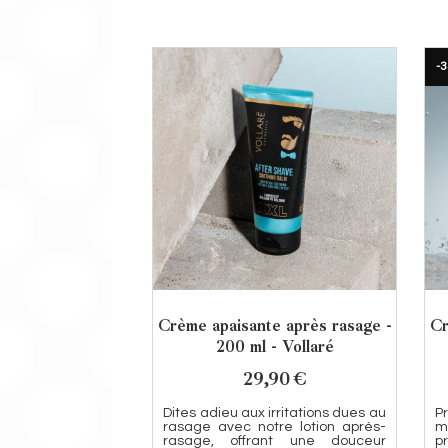
-3
Crème apaisante après rasage -
Cr
200 ml - Vollaré
29,90
€
Dites adieu aux irritations dues au
P
rasage avec notre lotion après-
m
rasage, offrant une douceur
p