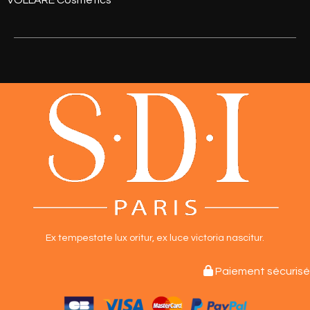
Ex tempestate lux oritur,
ex luce victoria nascitur.

Paiement sécurisé