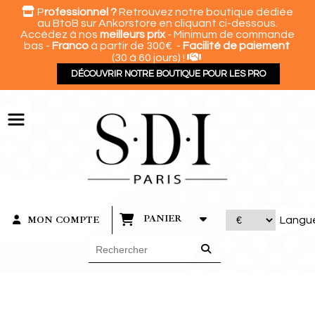
Panneau de gestion des cookies

P
rofessionnel ?
Retrouvez notre boutique dédiée
au BtoB sur Ankorstore en cliquant ci-dessous.
Accédez à nos
meilleurs prix
- Minimum de commande
bas -
Franco
à partir de 300€ -
Facilité de paiement

(30 à 60 jours) !
DÉCOUVRIR NOTRE BOUTIQUE POUR LES PRO
PANIER
MON COMPTE
Langu