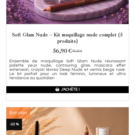
Soft Glam Nude – Kit maquillage nude complet (5
produits)
56,90
€
76,50
€
Ensemble de maquillage Soft Glam Nude réunissant
palette yeux nude, contouring glow, mascara effet
extension, crayon lèvres Deep Nude et vernis beige rosé.
Le kit parfait pour un look féminin, lumineux et ultra
tendance au quotidien
J'ACHÈTE !
Bon plan
-22 %