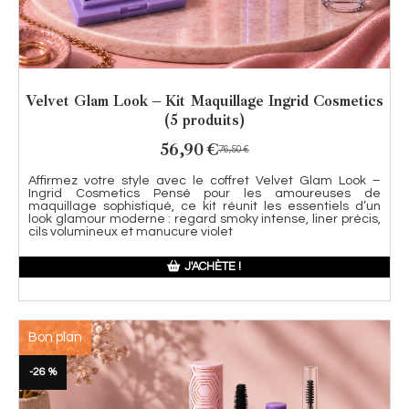
Velvet Glam Look – Kit Maquillage Ingrid Cosmetics
(5 produits)
56,90
€
76,50
€
Affirmez votre style avec le coffret Velvet Glam Look –
Ingrid Cosmetics Pensé pour les amoureuses de
maquillage sophistiqué, ce kit réunit les essentiels d’un
look glamour moderne : regard smoky intense, liner précis,
cils volumineux et manucure violet
J'ACHÈTE !
Bon plan
-26 %