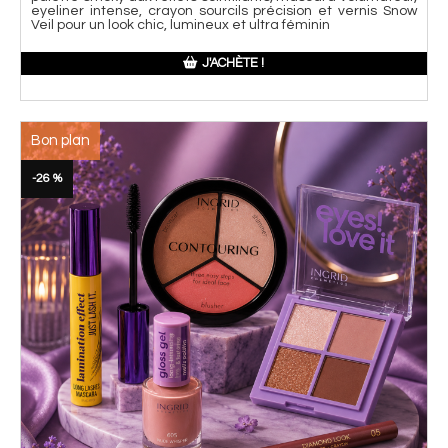
eyeliner intense, crayon sourcils précision et vernis Snow
Veil pour un look chic, lumineux et ultra féminin
J'ACHÈTE !
Bon plan
-26 %