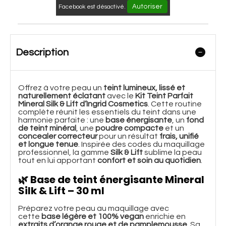
Autoriser
Facebook est désactivé.
Description
Offrez à votre peau un
teint lumineux, lissé et
naturellement éclatant
avec le
Kit Teint Parfait
Mineral Silk & Lift d’Ingrid Cosmetics
. Cette routine
complète réunit les essentiels du teint dans une
harmonie parfaite : une
base énergisante
, un
fond
de teint minéral
, une
poudre compacte
et un
concealer correcteur
pour un résultat
frais, unifié
et longue tenue
. Inspirée des codes du maquillage
professionnel, la gamme
Silk & Lift
sublime la peau
tout en lui apportant
confort et soin au quotidien
.
🌿
Base de teint énergisante Mineral
Silk & Lift – 30 ml
Préparez votre peau au maquillage avec
cette
base légère et 100% vegan
enrichie en
extraits d’orange rouge et de pamplemousse
. Sa