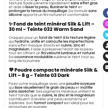
texture fluide pénètre rapidement
sans effet gras
et aide à
lisser la peau
,
illuminer le teint
et
prolonger la tenue du maquillage
. Sa formule
sans
silicone
apporte un fini naturel et confortable.
✨
Fond de teint minéral Silk & Lift –
30 ml - Teinte 032 Warm Sand
Craquez pour un
fond de teint à la texture légère
qui
hydrate, unifie et camoufle les imperfections
sans effet masque. Enrichi en
cuivre, zinc et
magnésium
, il aide à préserver l’éclat de la peau
tout en offrant un
fini velouté lumineux et naturel
.
Sa
couvrance modulable
sublime le teint tout au
long de la journée.
💜
Poudre compacte minérale Silk &
Lift – 8 g - Teinte 03 Dark
Fixez votre maquillage avec une
poudre soyeuse
qui
lisse visuellement le grain de peau
et
matifie
sans assécher
. Ses pigments minéraux unifient le
teint tandis que le
cuivre, le zinc et le magnésium
contribuent à révéler une peau éclatante et
sublimée. Son
format compact
est idéal pour les
retouches en journée.