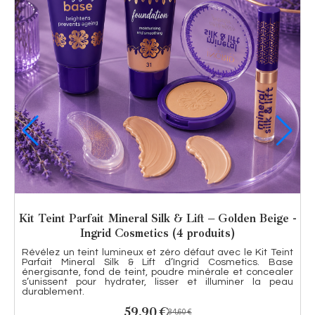
ge -
Nude Glow Ritual Vollaré – Set beauté complet pour
un look naturel, lumineux & ultra féminin
eint
Kit maquillage nude lumineux réunissant palette yeux
ase
sable doré, base glow illuminatrice, mascara volume
aler
intense, crayon lèvres caramel nude et vernis gel beige
eau
rosé. Le combo parfait pour un look chic, naturel et
tendance
59,90
€
76,50
€