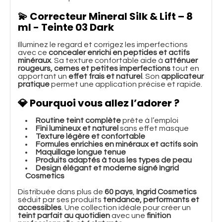
💫
Correcteur Mineral Silk & Lift – 8
ml - Teinte 03 Dark
Illuminez le regard et corrigez les imperfections
avec ce
concealer enrichi en peptides et actifs
minéraux
. Sa texture confortable aide à
atténuer
rougeurs, cernes et petites imperfections
tout en
apportant un
effet frais et naturel
. Son
applicateur
pratique
permet une application précise et rapide.
💎
Pourquoi vous allez l’adorer ?
Routine teint complète
prête à l’emploi
Fini lumineux et naturel
sans effet masque
Texture légère et confortable
Formules enrichies en minéraux et actifs soin
Maquillage longue tenue
Produits adaptés à tous les types de peau
Design élégant et moderne signé Ingrid
Cosmetics
Distribuée dans plus de
60 pays
,
Ingrid Cosmetics
séduit par ses produits
tendance, performants et
accessibles
. Une collection idéale pour créer un
teint parfait au quotidien
avec une
finition