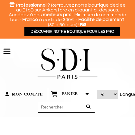
Panneau de gestion des cookies

P
rofessionnel ?
Retrouvez notre boutique dédiée
au BtoB sur Ankorstore en cliquant ci-dessous.
Accédez à nos
meilleurs prix
- Minimum de commande
bas -
Franco
à partir de 300€ -
Facilité de paiement

(30 à 60 jours) !
DÉCOUVRIR NOTRE BOUTIQUE POUR LES PRO
PANIER
MON COMPTE
Langu