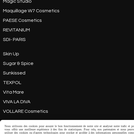
Magic Studio
Maquillage W7 Cosmetics
PAESE Cosmetics
REVITANIUM
SDI- PARIS
Skin Up
Sugar & Spice
Sunkissed
TEXPOL
Vita Mare
VIVA LA DIVA
VOLLARE Cosmetics
Nous utilisons des cookies pour assurer le bon fonctionnement de notre site et analyser notre trafic et p
vous offrir une meilleure expérience à des fins de statistiques. Pour cela, nos partenaires et nous peuv
utiliser des cookies ou d'autres technologies pour stocker et accéder à des informations personnelles co