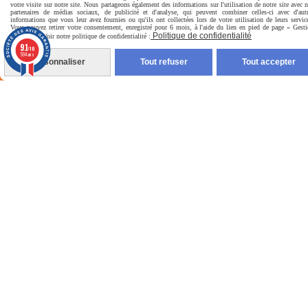
votre visite sur notre site. Nous partageons également des informations sur l'utilisation de notre site avec 
partenaires de médias sociaux, de publicité et d'analyse, qui peuvent combiner celles-ci avec d'aut
informations que vous leur avez fournies ou qu'ils ont collectées lors de votre utilisation de leurs servic
Vous pouvez retirer votre consentement, enregistré pour 6 mois, à l'aide du lien en pied de page « Gest
Politique de confidentialité
Cookies ». Voir notre politique de confidentialité :
9.1
/10
594 avis
Personnaliser
Tout refuser
Tout accepter
Ex tempestate lux oritur,
ex luce victoria nascitur.

Paiement sécurisé
Autoriser
Facebook est désactivé.