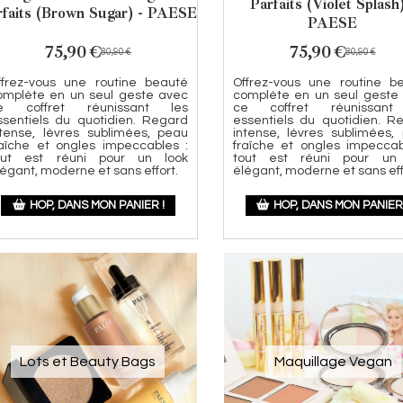
Parfaits (Violet Splash)
rfaits (Brown Sugar) - PAESE
PAESE
75,90
€
75,90
€
80,90
€
80,90
€
ffrez-vous une routine beauté
Offrez-vous une routine b
omplète en un seul geste avec
complète en un seul geste
e coffret réunissant les
ce coffret réunissant
ssentiels du quotidien. Regard
essentiels du quotidien. R
ntense, lèvres sublimées, peau
intense, lèvres sublimées,
raîche et ongles impeccables :
fraîche et ongles impeccab
out est réuni pour un look
tout est réuni pour un
légant, moderne et sans effort.
élégant, moderne et sans eff
HOP, DANS MON PANIER !
HOP, DANS MON PANIER 
Lots et Beauty Bags
Maquillage Vegan