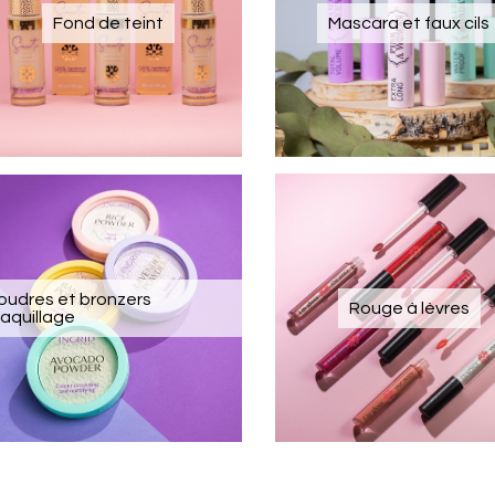
Fond de teint
Mascara et faux cils
oudres et bronzers
Rouge à lèvres
aquillage