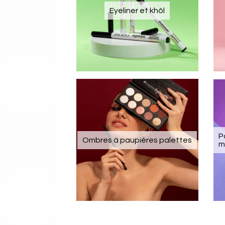
Eyeliner et khôl
P
Ombres à paupières palettes
m