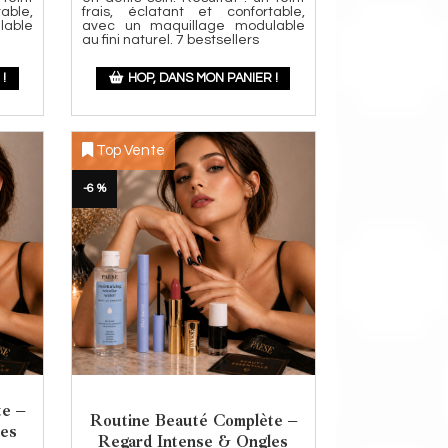
able,
frais, éclatant et confortable,
lable
avec un maquillage modulable
au fini naturel. 7 bestsellers
!
HOP, DANS MON PANIER !
Top Vente
-6 %
te –
Routine Beauté Complète –
les
Regard Intense & Ongles