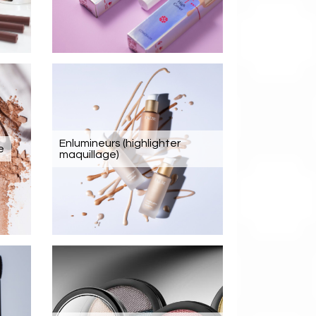
Enlumineurs (highlighter
e
maquillage)