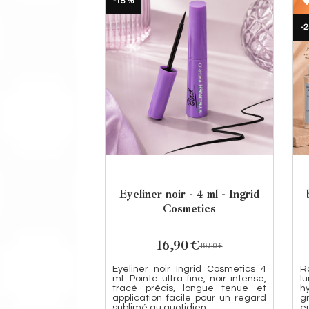
-15 %
-2
Eyeliner noir - 4 ml - Ingrid
Cosmetics
16,90
€
19,90
€
Eyeliner noir Ingrid Cosmetics 4
R
ml. Pointe ultra fine, noir intense,
l
tracé précis, longue tenue et
h
application facile pour un regard
g
sublimé au quotidien.
en