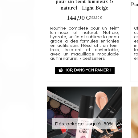
pour un teint lumineux &
Pa
naturel - Light Beige
144,90
€
193,30
€
Routine complète pour un teint
O
lumineux et naturel. Nettoie,
c
hydrate, unifie et sublime la peau
c
grâce à des formules enrichies
e
en actifs soin. Résultat : un teint
i
frais, éclatant et confortable,
f
avec un maquillage modulable
t
au fini naturel. 7 bestsellers
é
HOP, DANS MON PANIER !
Déstockage jusqu'à -80%