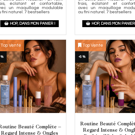
rais, éclatant et confortable,
frais, éclatant et confort
vec un maquillage modulable
avec un maquillage modu
 fini naturel. 7 bestsellers
au fini naturel. 7 bestsellers
HOP, DANS MON PANIER !
HOP, DANS MON PANIER 
Top Vente
Top Vente
 %
-6 %
Routine Beauté Complè
Routine Beauté Complète –
Regard Intense & Ong
Regard Intense & Ongles