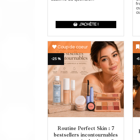
f
a
au
J'ACHÈTE !
Coup de coeur
-25 %
-6
Routine Perfect Skin : 7
bestsellers incontournables