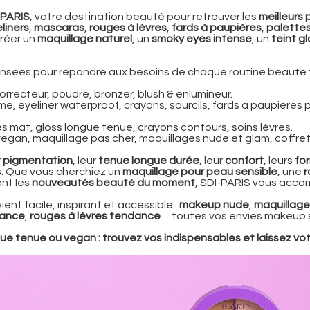
-PARIS
, votre destination beauté pour retrouver les
meilleurs
liners
,
mascaras
,
rouges à lèvres
,
fards à paupières
,
palette
créer un
maquillage naturel
, un
smoky eyes intense
, un
teint g
nsées pour répondre aux besoins de chaque routine beauté 
correcteur, poudre, bronzer, blush & enlumineur.
me, eyeliner waterproof, crayons, sourcils, fards à paupièr
es mat, gloss longue tenue, crayons contours, soins lèvres.
vegan, maquillage pas cher, maquillages nude et glam, coffrets
r
pigmentation
, leur
tenue longue durée
, leur
confort
, leurs
fo
. Que vous cherchiez un
maquillage pour peau sensible
, une
r
ent les
nouveautés beauté du moment
, SDI-PARIS vous acc
ent facile, inspirant et accessible :
makeup nude
,
maquillage
rance
,
rouges à lèvres tendance
… toutes vos envies makeup so
gue tenue ou vegan : trouvez vos indispensables et laissez votr