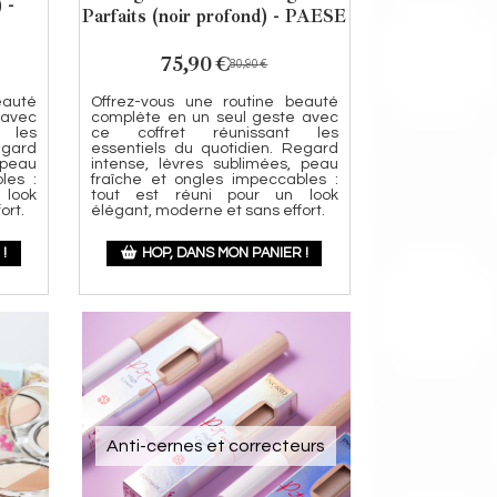
 -
Parfaits (noir profond) - PAESE
75,90
€
80,90
€
eauté
Offrez-vous une routine beauté
 avec
complète en un seul geste avec
 les
ce coffret réunissant les
egard
essentiels du quotidien. Regard
 peau
intense, lèvres sublimées, peau
les :
fraîche et ongles impeccables :
 look
tout est réuni pour un look
ort.
élégant, moderne et sans effort.
!
HOP, DANS MON PANIER !
Anti-cernes et correcteurs