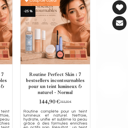
Coup de coeur
-25 %
 7
Routine Perfect Skin : 7
bles
bestsellers incontournables
 &
pour un teint lumineux &
naturel - Normal
144,90
€
193,30
€
teint
Routine complète pour un teint
toie,
lumineux et naturel. Nettoie,
a peau
hydrate, unifie et sublime la peau
chies
grâce à des formules enrichies
 teint
en actifs soin. Résultat : un teint