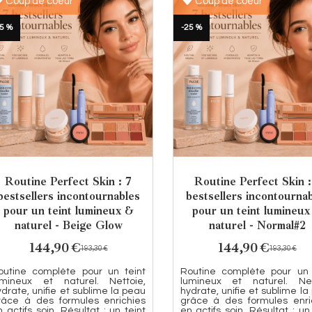
Coup de coeur
Coup de coeur
5 %
-25 %
Routine Perfect Skin : 7
Routine Perfect Skin :
bestsellers incontournables
bestsellers incontourna
pour un teint lumineux &
pour un teint lumineux
naturel - Beige Glow
naturel - Normal#2
144,90
€
144,90
€
193,30
€
193,30
€
outine complète pour un teint
Routine complète pour un 
umineux et naturel. Nettoie,
lumineux et naturel. Net
ydrate, unifie et sublime la peau
hydrate, unifie et sublime l
râce à des formules enrichies
grâce à des formules enri
 actifs soin. Résultat : un teint
en actifs soin. Résultat : un