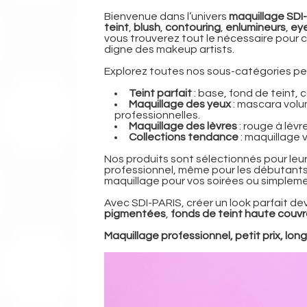
Bienvenue dans l’univers
maquillage SDI
teint
,
blush
,
contouring
,
enlumineurs
,
eye
vous trouverez tout le nécessaire pour 
digne des makeup artists.
Explorez toutes nos sous-catégories pe
Teint parfait
: base, fond de teint, 
Maquillage des yeux
: mascara volu
professionnelles.
Maquillage des lèvres
: rouge à lèvr
Collections tendance
: maquillage 
Nos produits sont sélectionnés pour leu
professionnel, même pour les débutants
maquillage pour vos soirées ou simplem
Avec SDI-PARIS, créer un look parfait devi
pigmentées
,
fonds de teint haute couv
Maquillage professionnel, petit prix, lon