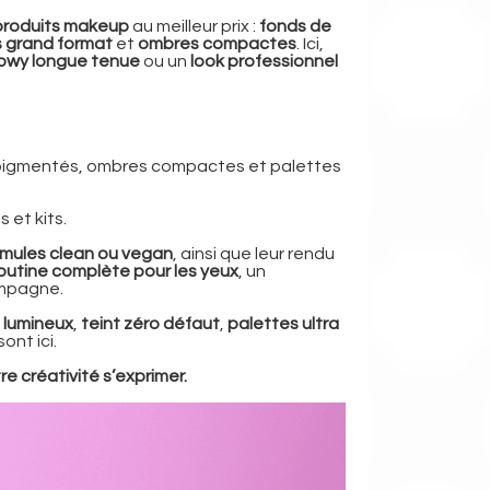
 produits makeup
au meilleur prix :
fonds de
s grand format
et
ombres compactes
. Ici,
lowy longue tenue
ou un
look professionnel
:
es pigmentés, ombres compactes et palettes
 et kits.
rmules clean ou vegan
, ainsi que leur rendu
outine complète pour les yeux
, un
ompagne.
 lumineux
,
teint zéro défaut
,
palettes ultra
nt ici.
e créativité s’exprimer.