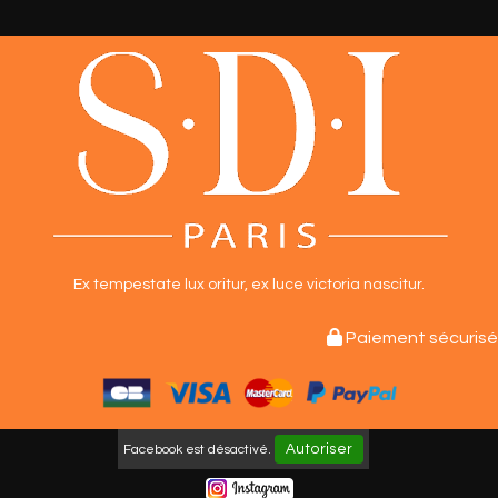
Ex tempestate lux oritur,
ex luce victoria nascitur.

Paiement sécurisé
Autoriser
Facebook est désactivé.