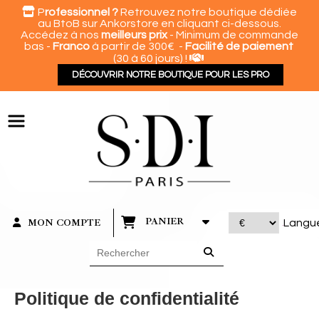
Panneau de gestion des cookies

P
rofessionnel ?
Retrouvez notre boutique dédiée
au BtoB sur Ankorstore en cliquant ci-dessous.
Accédez à nos
meilleurs prix
- Minimum de commande
bas -
Franco
à partir de 300€ -
Facilité de paiement

(30 à 60 jours) !
DÉCOUVRIR NOTRE BOUTIQUE POUR LES PRO
PANIER
MON COMPTE
Langu
Politique de confidentialité