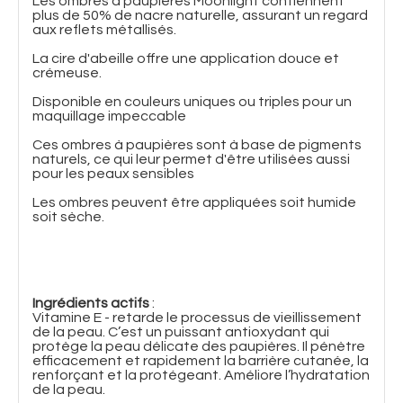
Les ombres à paupières Moonlight contiennent
plus de 50% de nacre naturelle, assurant un regard
aux reflets métallisés.
La cire d'abeille offre une application douce et
crémeuse.
Disponible en couleurs uniques ou triples pour un
maquillage impeccable
Ces ombres à paupières sont à base de pigments
naturels, ce qui leur permet d'être utilisées aussi
pour les peaux sensibles
Les ombres peuvent être appliquées soit humide
soit sèche.
Ingrédients actifs
:
Vitamine E - retarde le processus de vieillissement
de la peau. C’est un puissant antioxydant qui
protège la peau délicate des paupières. Il pénètre
efficacement et rapidement la barrière cutanée, la
renforçant et la protégeant. Améliore l’hydratation
de la peau.