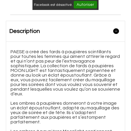
Autoriser
Facebook est désactivé.
Description
PAESE a créé des fards à paupières scintillants
pour toutes les femmes qui aiment attirer le regard
et qui n’ont pas peur de l’extravagance
sophistiquée. La collection de fards à paupières
MOON LIGHT est fantastiquement pigmentée et
donne au look un éclat époustouflant. Grâce à
eux, vous pouvez facilement créer du maquillage
pour les soirées dont vous voulez vous souvenir et
pendant lesquelles vous voulez qu’on se souvienne
d’eux.
Les ombres à paupières donneront à votre image
un éclat époustouflant, adapté au maquillage des
yeux de soirée et de fête. Ils s’adaptent
parfaitement aux paupières et s’estompent
parfaitement.