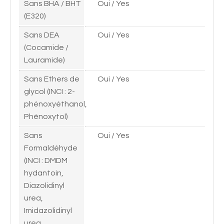
Sans BHA / BHT
Oui / Yes
(E320)
Sans DEA
Oui / Yes
(Cocamide /
Lauramide)
Sans Ethers de
Oui / Yes
glycol (INCI : 2-
phénoxyéthanol,
Phénoxytol)
Sans
Oui / Yes
Formaldéhyde
(INCI : DMDM
hydantoin,
Diazolidinyl
urea,
Imidazolidinyl
urea,