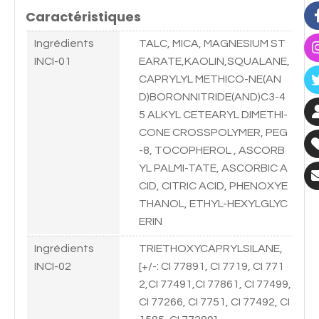
Caractéristiques
Ingrédients
TALC, MICA, MAGNESIUM ST
INCI-01
EARATE,KAOLIN,SQUALANE,
CAPRYLYL METHICO-NE(AN
D)BORONNITRIDE(AND)C3-4
5 ALKYL CETEARYL DIMETHI-
CONE CROSSPOLYMER, PEG
-8, TOCOPHEROL , ASCORB
YL PALMI-TATE, ASCORBIC A
CID, CITRIC ACID, PHENOXYE
THANOL, ETHYL-HEXYLGLYC
ERIN
Ingrédients
TRIETHOXYCAPRYLSILANE,
INCI-02
[+/-: CI 77891, CI 7719, CI 771
2,CI 77491,CI 77861, CI 77499,
CI 77266, CI 7751, CI 77492, CI