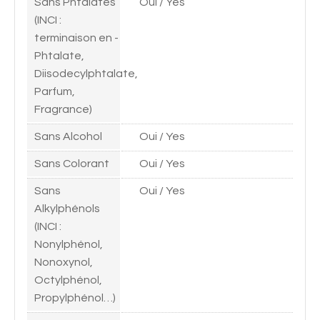
Sans Phtalates
Oui / Yes
(INCI :
terminaison en -
Phtalate,
Diisodecylphtalate,
Parfum,
Fragrance)
Sans Alcohol
Oui / Yes
Sans Colorant
Oui / Yes
Sans
Oui / Yes
Alkylphénols
(INCI :
Nonylphénol,
Nonoxynol,
Octylphénol,
Propylphénol…)