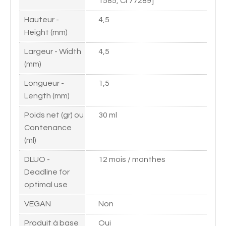
1585, CI 77289]
Hauteur -
4,5
Height (mm)
Largeur - Width
4,5
(mm)
Longueur -
1,5
Length (mm)
Poids net (gr) ou
30 ml
Contenance
(ml)
DLUO -
12 mois / monthes
Deadline for
optimal use
VEGAN
Non
Produit à base
Oui