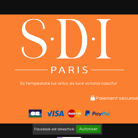
Ex tempestate lux oritur,
ex luce victoria nascitur.

Paiement sécurisé
Autoriser
Facebook est désactivé.