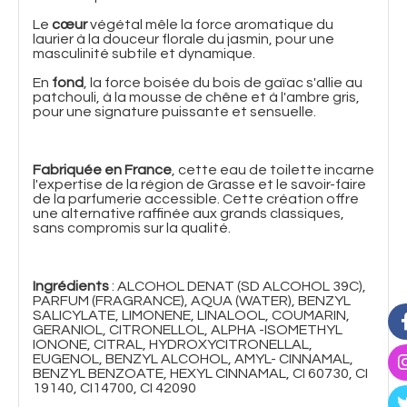
Le
cœur
végétal mêle la force aromatique du
laurier à la douceur florale du jasmin, pour une
masculinité subtile et dynamique.
En
fond
, la force boisée du bois de gaïac s'allie au
patchouli, à la mousse de chêne et à l'ambre gris,
pour une signature puissante et sensuelle.
Fabriquée en France
, cette eau de toilette incarne
l'expertise de la région de Grasse et le savoir-faire
de la parfumerie accessible. Cette création offre
une alternative raffinée aux grands classiques,
sans compromis sur la qualité.
Ingrédients
: ALCOHOL DENAT (SD ALCOHOL 39C),
PARFUM (FRAGRANCE), AQUA (WATER), BENZYL
SALICYLATE, LIMONENE, LINALOOL, COUMARIN,
GERANIOL, CITRONELLOL, ALPHA -ISOMETHYL
IONONE, CITRAL, HYDROXYCITRONELLAL,
EUGENOL, BENZYL ALCOHOL, AMYL- CINNAMAL,
BENZYL BENZOATE, HEXYL CINNAMAL, CI 60730, CI
19140, CI14700, CI 42090