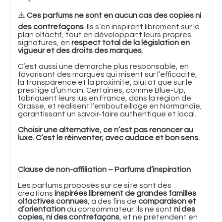
⚠️
Ces parfums ne sont en aucun cas des copies ni
des contrefaçons
. Ils s’en inspirent librement sur le
plan olfactif, tout en développant leurs propres
signatures, en
respect total de la législation en
vigueur et des droits des marques
.
C’est aussi une démarche plus responsable, en
favorisant des marques qui misent sur l’efficacité,
la transparence et la proximité, plutôt que sur le
prestige d’un nom. Certaines, comme Blue-Up,
fabriquent leurs jus en France, dans la région de
Grasse, et réalisent l’embouteillage en Normandie,
garantissant un savoir-faire authentique et local.
Choisir une alternative, ce n’est pas renoncer au
luxe. C’est le réinventer, avec audace et bon sens.
Clause de non-affiliation – Parfums d’inspiration
Les parfums proposés sur ce site sont des
créations
inspirées librement de grandes familles
olfactives connues
, à des fins de
comparaison et
d’orientation
du consommateur. Ils ne sont
ni des
copies, ni des contrefaçons
, et ne prétendent en