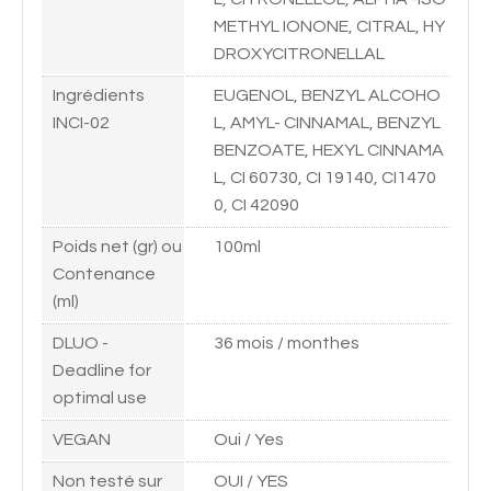
METHYL IONONE, CITRAL, HY
DROXYCITRONELLAL
Ingrédients
EUGENOL, BENZYL ALCOHO
INCI-02
L, AMYL- CINNAMAL, BENZYL
BENZOATE, HEXYL CINNAMA
L, CI 60730, CI 19140, CI1470
0, CI 42090
Poids net (gr) ou
100ml
Contenance
(ml)
DLUO -
36 mois / monthes
Deadline for
optimal use
VEGAN
Oui / Yes
Non testé sur
OUI / YES