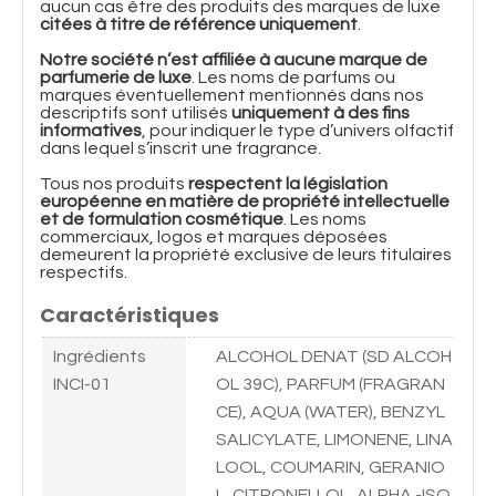
aucun cas être des produits des marques de luxe
citées à titre de référence uniquement
.
Notre société n’est affiliée à aucune marque de
parfumerie de luxe
. Les noms de parfums ou
marques éventuellement mentionnés dans nos
descriptifs sont utilisés
uniquement à des fins
informatives
, pour indiquer le type d’univers olfactif
dans lequel s’inscrit une fragrance.
Tous nos produits
respectent la législation
européenne en matière de propriété intellectuelle
et de formulation cosmétique
. Les noms
commerciaux, logos et marques déposées
demeurent la propriété exclusive de leurs titulaires
respectifs.
Caractéristiques
Ingrédients
ALCOHOL DENAT (SD ALCOH
INCI-01
OL 39C), PARFUM (FRAGRAN
CE), AQUA (WATER), BENZYL
SALICYLATE, LIMONENE, LINA
LOOL, COUMARIN, GERANIO
L, CITRONELLOL, ALPHA -ISO