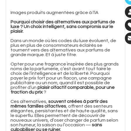
Images produits augmentées grâce à l’IA
Pourquoi choisir des alternatives aux parfums de
luxe ? Un choix intelligent, sans compromis sur le
plaisir.
Dans un monde où les codes du luxe évoluent, de
plus en plus de consommateurs éclairés se
tournent vers des alternatives aux parfums de
grande marque. Et à juste titre.
Opter pour une fragrance inspirée des plus grands
noms de la parfumerie, c’est avant tout faire le
choix de l’intelligence et de la liberté. Pourquoi
payer le prix fort pour un flacon, une campagne
publicitaire ou un nom, quand il est possible de
profiter d’un
plaisir olfactif comparable, pour une
fraction du prix
?
Ces alternatives,
souvent créées à partir des
mêmes familles olfactives
, offrent des senteurs
élégantes, persistantes et de haute qualité, sans
le superflu. Elles permettent de découvrir de
nouveaux univers, d’oser changer de parfum selon
son humeur, la saison ou l’occasion —
sans
culpabiliser ou se ruiner.