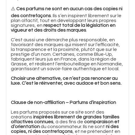
⚠️
Ces parfums ne sont en aucun cas des copies ni
des contrefaçons
. Ils s’en inspirent librement sur le
plan olfactif, tout en développant leurs propres
signatures, en
respect total de la législation en
vigueur et des droits des marques
.
C’est aussi une démarche plus responsable, en
favorisant des marques qui misent sur l’efficacité,
la transparence et la proximité, plutôt que sur le
prestige d’un nom. Certaines, comme Blue-Up,
fabriquent leurs jus en France, dans la région de
Grasse, et réalisent l’embouteillage en Normandie,
garantissant un savoir-faire authentique et local.
Choisir une alternative, ce n’est pas renoncer au
luxe. C’est le réinventer, avec audace et bon sens.
Clause de non-affiliation – Parfums d’inspiration
Les parfums proposés sur ce site sont des
créations
inspirées librement de grandes familles
olfactives connues
, à des fins de
comparaison et
d’orientation
du consommateur. Ils ne sont
ni des
copies, ni des contrefaçons
, et ne prétendent en