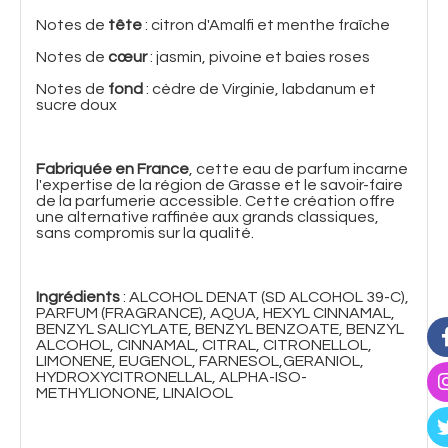
Notes de
tête
: citron d'Amalfi et menthe fraîche
Notes de
cœur
: jasmin, pivoine et baies roses
Notes de
fond
: cèdre de Virginie, labdanum et
sucre doux
Fabriquée en France
, cette eau de parfum incarne
l'expertise de la région de Grasse et le savoir-faire
de la parfumerie accessible. Cette création offre
une alternative raffinée aux grands classiques,
sans compromis sur la qualité.
Ingrédients
: ALCOHOL DENAT (SD ALCOHOL 39-C),
PARFUM (FRAGRANCE), AQUA, HEXYL CINNAMAL,
BENZYL SALICYLATE, BENZYL BENZOATE, BENZYL
ALCOHOL, CINNAMAL, CITRAL, CITRONELLOL,
LIMONENE, EUGENOL, FARNESOL,GERANIOL,
HYDROXYCITRONELLAL, ALPHA-ISO-
METHYLIONONE, LINAlOOL