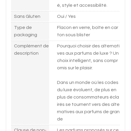
é, style et accessibilité.
Sans Gluten
Oui / Yes
Type de
Flacon en verre, boîte en car
packaging
ton sous blister
Complément de
Pourquoi choisir des alternati
description
ves aux parfums de luxe ? Un
choix intelligent, sans compr
omis sur le plaisir.
Dans un monde où les codes
du luxe évoluent, de plus en
plus de consommateurs écla
irés se tournent vers des alte
rnatives aux parfums de gran
de
Clause de non-
Les parfums proposés sur ce