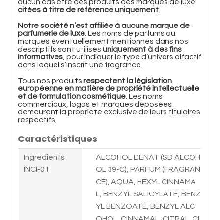
aucun cas être des produits des marques de luxe
citées à titre de référence uniquement
.
Notre société n’est affiliée à aucune marque de
parfumerie de luxe
. Les noms de parfums ou
marques éventuellement mentionnés dans nos
descriptifs sont utilisés
uniquement à des fins
informatives
, pour indiquer le type d’univers olfactif
dans lequel s’inscrit une fragrance.
Tous nos produits
respectent la législation
européenne en matière de propriété intellectuelle
et de formulation cosmétique
. Les noms
commerciaux, logos et marques déposées
demeurent la propriété exclusive de leurs titulaires
respectifs.
Caractéristiques
Ingrédients
ALCOHOL DENAT (SD ALCOH
INCI-01
OL 39-C), PARFUM (FRAGRAN
CE), AQUA, HEXYL CINNAMA
L, BENZYL SALICYLATE, BENZ
YL BENZOATE, BENZYL ALC
OHOL, CINNAMAL, CITRAL, CI