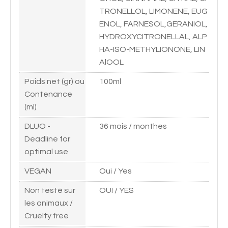
TRONELLOL, LIMONENE, EUG
ENOL, FARNESOL,GERANIOL,
HYDROXYCITRONELLAL, ALP
HA-ISO-METHYLIONONE, LIN
AlOOL
Poids net (gr) ou
100ml
Contenance
(ml)
DLUO -
36 mois / monthes
Deadline for
optimal use
VEGAN
Oui / Yes
Non testé sur
OUI / YES
les animaux /
Cruelty free