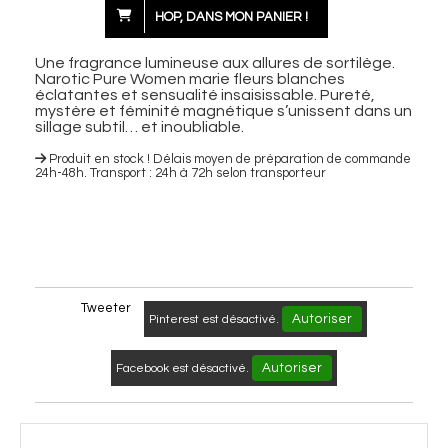
HOP, DANS MON PANIER !
Une fragrance lumineuse aux allures de sortilège.
Narotic Pure Women marie fleurs blanches
éclatantes et sensualité insaisissable. Pureté,
mystère et féminité magnétique s’unissent dans un
sillage subtil… et inoubliable.
Produit en stock ! Délais moyen de préparation de commande
24h-48h. Transport : 24h à 72h selon transporteur
Tweeter
Autoriser
Pinterest est désactivé.
Autoriser
Facebook est désactivé.