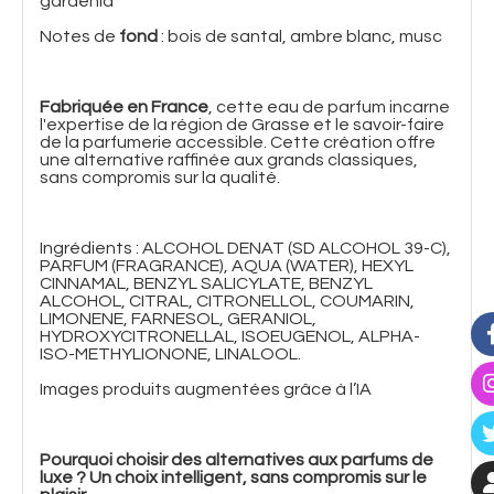
gardénia
Notes de
fond
: bois de santal, ambre blanc, musc
Fabriquée en France
, cette eau de parfum incarne
l'expertise de la région de Grasse et le savoir-faire
de la parfumerie accessible. Cette création offre
une alternative raffinée aux grands classiques,
sans compromis sur la qualité.
Ingrédients : ALCOHOL DENAT (SD ALCOHOL 39-C),
PARFUM (FRAGRANCE), AQUA (WATER), HEXYL
CINNAMAL, BENZYL SALICYLATE, BENZYL
ALCOHOL, CITRAL, CITRONELLOL, COUMARIN,
LIMONENE, FARNESOL, GERANIOL,
HYDROXYCITRONELLAL, ISOEUGENOL, ALPHA-
ISO-METHYLIONONE, LINALOOL.
Images produits augmentées grâce à l’IA
Pourquoi choisir des alternatives aux parfums de
luxe ? Un choix intelligent, sans compromis sur le