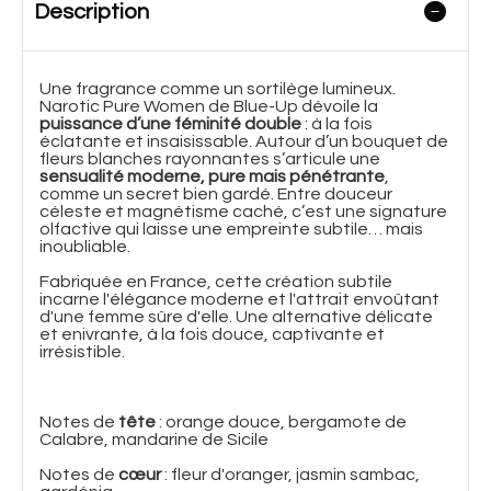
Description
Une fragrance comme un sortilège lumineux.
Narotic Pure Women de Blue-Up dévoile la
puissance d’une féminité double
: à la fois
éclatante et insaisissable. Autour d’un bouquet de
fleurs blanches rayonnantes s’articule une
sensualité moderne, pure mais pénétrante
,
comme un secret bien gardé. Entre douceur
céleste et magnétisme caché, c’est une signature
olfactive qui laisse une empreinte subtile… mais
inoubliable.
Fabriquée en France, cette création subtile
incarne l'élégance moderne et l'attrait envoûtant
d'une femme sûre d'elle. Une alternative délicate
et enivrante, à la fois douce, captivante et
irrésistible.
Notes de
tête
: orange douce, bergamote de
Calabre, mandarine de Sicile
Notes de
cœur
: fleur d'oranger, jasmin sambac,