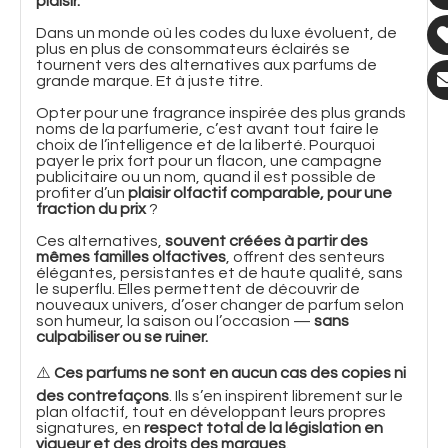
plaisir.
Dans un monde où les codes du luxe évoluent, de
plus en plus de consommateurs éclairés se
tournent vers des alternatives aux parfums de
grande marque. Et à juste titre.
Opter pour une fragrance inspirée des plus grands
noms de la parfumerie, c’est avant tout faire le
choix de l’intelligence et de la liberté. Pourquoi
payer le prix fort pour un flacon, une campagne
publicitaire ou un nom, quand il est possible de
profiter d’un
plaisir olfactif comparable, pour une
fraction du prix
?
Ces alternatives,
souvent créées à partir des
mêmes familles olfactives
, offrent des senteurs
élégantes, persistantes et de haute qualité, sans
le superflu. Elles permettent de découvrir de
nouveaux univers, d’oser changer de parfum selon
son humeur, la saison ou l’occasion —
sans
culpabiliser ou se ruiner.
⚠️
Ces parfums ne sont en aucun cas des copies ni
des contrefaçons
. Ils s’en inspirent librement sur le
plan olfactif, tout en développant leurs propres
signatures, en
respect total de la législation en
vigueur et des droits des marques
.