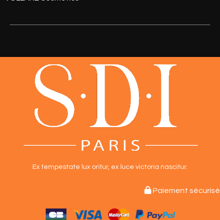
Ex tempestate lux oritur,
ex luce victoria nascitur.

Paiement sécurisé