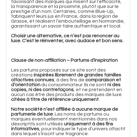
favorisant des marques qui misent sur l’efficacité,
la transparence et la proximité, plutôt que sur le
prestige d’un nom. Certaines, comme Blue-Up,
fabriquent leurs jus en France, dans la région de
Grasse, et réalisent l’embouteillage en Normandie,
garantissant un savoir-faire authentique et local.
Choisir une alternative, ce n’est pas renoncer au
luxe. C’est le réinventer, avec audace et bon sens.
Clause de non-affiliation – Parfums d’inspiration
Les parfums proposés sur ce site sont des
créations
inspirées librement de grandes familles
olfactives connues
, à des fins de
comparaison et
d’orientation
du consommateur. Ils ne sont
ni des
copies, ni des contrefaçons
, et ne prétendent en
aucun cas être des produits des marques de luxe
citées à titre de référence uniquement
.
Notre société n’est affiliée à aucune marque de
parfumerie de luxe
. Les noms de parfums ou
marques éventuellement mentionnés dans nos
descriptifs sont utilisés
uniquement à des fins
informatives
, pour indiquer le type d’univers olfactif
dans lequel s’inscrit une fragrance.