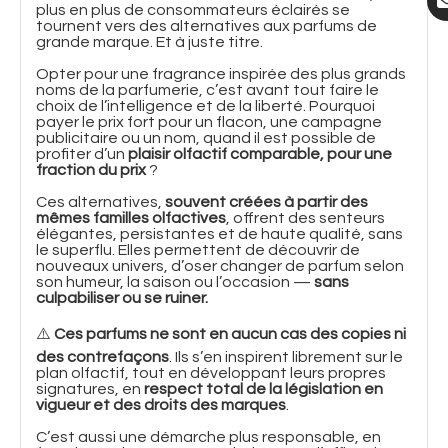
plus en plus de consommateurs éclairés se
tournent vers des alternatives aux parfums de
grande marque. Et à juste titre.
Opter pour une fragrance inspirée des plus grands
noms de la parfumerie, c’est avant tout faire le
choix de l’intelligence et de la liberté. Pourquoi
payer le prix fort pour un flacon, une campagne
publicitaire ou un nom, quand il est possible de
profiter d’un
plaisir olfactif comparable, pour une
fraction du prix
?
Ces alternatives,
souvent créées à partir des
mêmes familles olfactives
, offrent des senteurs
élégantes, persistantes et de haute qualité, sans
le superflu. Elles permettent de découvrir de
nouveaux univers, d’oser changer de parfum selon
son humeur, la saison ou l’occasion —
sans
culpabiliser ou se ruiner.
⚠️
Ces parfums ne sont en aucun cas des copies ni
des contrefaçons
. Ils s’en inspirent librement sur le
plan olfactif, tout en développant leurs propres
signatures, en
respect total de la législation en
vigueur et des droits des marques
.
C’est aussi une démarche plus responsable, en