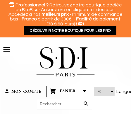
Panneau de gestion des cookies

P
rofessionnel ?
Retrouvez notre boutique dédiée
au BtoB sur Ankorstore en cliquant ci-dessous.
Accédez à nos
meilleurs prix
- Minimum de commande
bas -
Franco
à partir de 300€ -
Facilité de paiement

(30 à 60 jours) !
DÉCOUVRIR NOTRE BOUTIQUE POUR LES PRO
PANIER
MON COMPTE
Langu