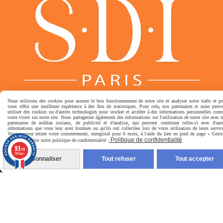
Nous utilisons des cookies pour assurer le bon fonctionnement de notre site et analyser notre trafic et p
Ex tempestate lux oritur,
ex luce victoria nascitur.
vous offrir une meilleure expérience à des fins de statistiques. Pour cela, nos partenaires et nous peuv
utiliser des cookies ou d'autres technologies pour stocker et accéder à des informations personnelles co
votre visite sur notre site. Nous partageons également des informations sur l'utilisation de notre site avec 
partenaires de médias sociaux, de publicité et d'analyse, qui peuvent combiner celles-ci avec d'aut

Paiement sécurisé
informations que vous leur avez fournies ou qu'ils ont collectées lors de votre utilisation de leurs servic
Vous pouvez retirer votre consentement, enregistré pour 6 mois, à l'aide du lien en pied de page « Gest
Politique de confidentialité
Cookies ». Voir notre politique de confidentialité :
9.1
/10
594 avis
Personnaliser
Tout refuser
Tout accepter
Autoriser
Facebook est désactivé.