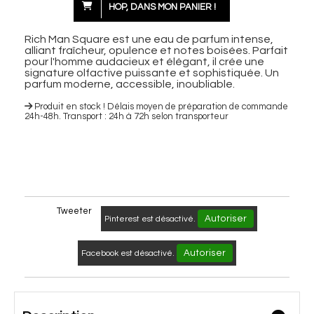
HOP, DANS MON PANIER !
Rich Man Square est une eau de parfum intense,
alliant fraîcheur, opulence et notes boisées. Parfait
pour l'homme audacieux et élégant, il crée une
signature olfactive puissante et sophistiquée. Un
parfum moderne, accessible, inoubliable.
Produit en stock ! Délais moyen de préparation de commande
24h-48h. Transport : 24h à 72h selon transporteur
Tweeter
Autoriser
Pinterest est désactivé.
Autoriser
Facebook est désactivé.