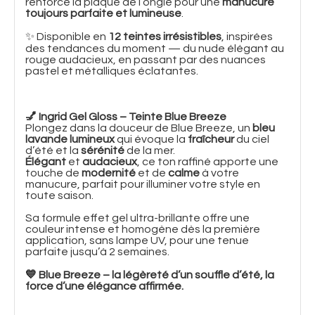
renforce la plaque de l’ongle pour une
manucure
toujours parfaite et lumineuse
.
✨ Disponible en
12 teintes irrésistibles
, inspirées
des tendances du moment — du nude élégant au
rouge audacieux, en passant par des nuances
pastel et métalliques éclatantes.
💅 Ingrid Gel Gloss – Teinte Blue Breeze
Plongez dans la douceur de Blue Breeze, un
bleu
lavande lumineux
qui évoque la
fraîcheur
du ciel
d’été et la
sérénité
de la mer.
Élégant
et
audacieux
, ce ton raffiné apporte une
touche de
modernité
et de
calme
à votre
manucure, parfait pour illuminer votre style en
toute saison.
Sa formule effet gel ultra-brillante offre une
couleur intense et homogène dès la première
application, sans lampe UV, pour une tenue
parfaite jusqu’à 2 semaines.
💙 Blue Breeze – la légèreté d’un souffle d’été, la
force d’une élégance affirmée.