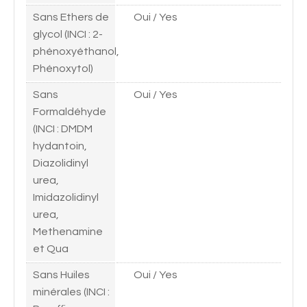
Sans Ethers de
Oui / Yes
glycol (INCI : 2-
phénoxyéthanol,
Phénoxytol)
Sans
Oui / Yes
Formaldéhyde
(INCI : DMDM
hydantoin,
Diazolidinyl
urea,
Imidazolidinyl
urea,
Methenamine
et Qua
Sans Huiles
Oui / Yes
minérales (INCI :