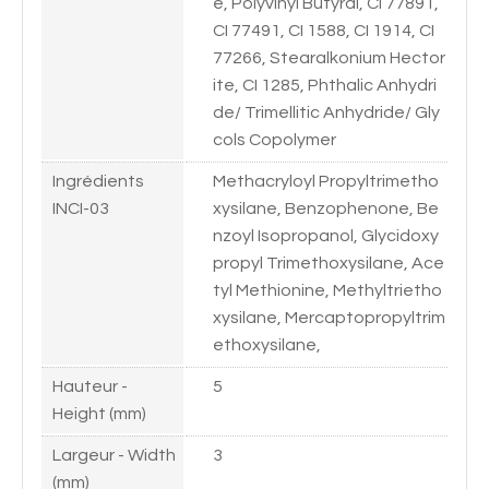
e, Polyvinyl Butyral, CI 77891,
CI 77491, CI 1588, CI 1914, CI
77266, Stearalkonium Hector
ite, CI 1285, Phthalic Anhydri
de/ Trimellitic Anhydride/ Gly
cols Copolymer
Ingrédients
Methacryloyl Propyltrimetho
INCI-03
xysilane, Benzophenone, Be
nzoyl Isopropanol, Glycidoxy
propyl Trimethoxysilane, Ace
tyl Methionine, Methyltrietho
xysilane, Mercaptopropyltrim
ethoxysilane,
Hauteur -
5
Height (mm)
Largeur - Width
3
(mm)