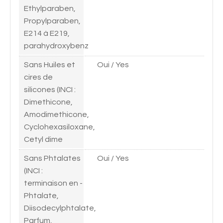
Ethylparaben,
Propylparaben,
E214 à E219,
parahydroxybenz
Sans Huiles et
Oui / Yes
cires de
silicones (INCI :
Dimethicone,
Amodimethicone,
Cyclohexasiloxane,
Cetyl dime
Sans Phtalates
Oui / Yes
(INCI :
terminaison en -
Phtalate,
Diisodecylphtalate,
Parfum,