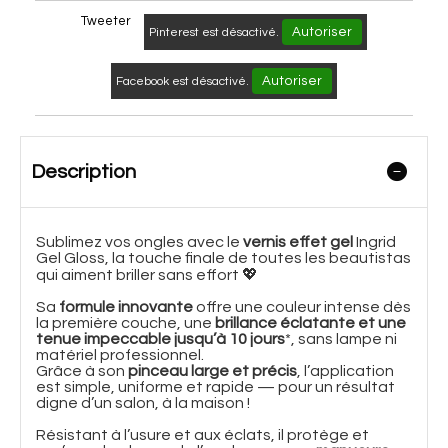
Tweeter
Autoriser
Pinterest est désactivé.
Autoriser
Facebook est désactivé.
Description
Sublimez vos ongles avec le
vernis effet gel
Ingrid
Gel Gloss, la touche finale de toutes les beautistas
qui aiment briller sans effort 💖
Sa
formule innovante
offre une couleur intense dès
la première couche, une
brillance éclatante et une
tenue impeccable jusqu’à 10 jours
*, sans lampe ni
matériel professionnel.
Grâce à son
pinceau large et précis
, l’application
est simple, uniforme et rapide — pour un résultat
digne d’un salon, à la maison !
Résistant à l’usure et aux éclats, il protège et