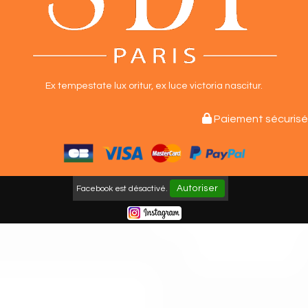
Ex tempestate lux oritur,
ex luce victoria nascitur.

Paiement sécurisé
Autoriser
Facebook est désactivé.