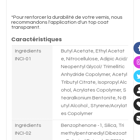
*Pour renforcer la durabilité de votre vernis, nous
recommandons l'application d'un top coat
transparent.
Caractéristiques
Ingrédients
Butyl Acetate, Ethyl Acetat
INCI-01
e, Nitrocellulose, Adipic Acid/
Neopentyl Glycol/ Trimellitic
Anhydride Copolymer, Acetyl
Tributyl Citrate, Isopropyl Alc
ohol, Acrylates Copolymer, S
tearalkonium Bentonite, N-B
utyl Alcohol , Styrene/Acrylat
es Copolymer
Ingrédients
Benzophenone -1, Silica, Tri
INCI-02
methylpentanediyl Dibezoat