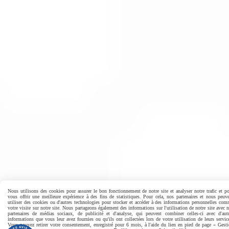
Nous utilisons des cookies pour assurer le bon fonctionnement de notre site et analyser notre trafic et p
vous offrir une meilleure expérience à des fins de statistiques. Pour cela, nos partenaires et nous peuv
utiliser des cookies ou d'autres technologies pour stocker et accéder à des informations personnelles co
votre visite sur notre site. Nous partageons également des informations sur l'utilisation de notre site avec 
partenaires de médias sociaux, de publicité et d'analyse, qui peuvent combiner celles-ci avec d'aut
informations que vous leur avez fournies ou qu'ils ont collectées lors de votre utilisation de leurs servic
Vous pouvez retirer votre consentement, enregistré pour 6 mois, à l'aide du lien en pied de page « Gest