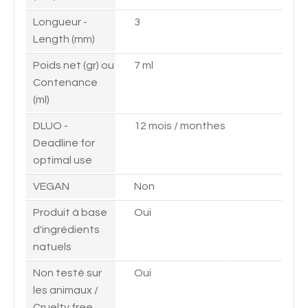
Longueur -
3
Length (mm)
Poids net (gr) ou
7 ml
Contenance
(ml)
DLUO -
12 mois / monthes
Deadline for
optimal use
VEGAN
Non
Produit à base
Oui
d'ingrédients
natuels
Non testé sur
Oui
les animaux /
Cruelty free