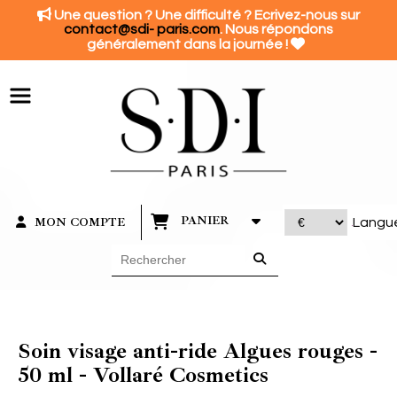
Panneau de gestion des cookies

Une question ? Une difficulté ? Ecrivez-nous sur
contact@sdi- paris.com
. Nous répondons

généralement dans la journée !
PANIER
MON COMPTE
Langu
Soin visage anti-ride Algues rouges -
50 ml - Vollaré Cosmetics