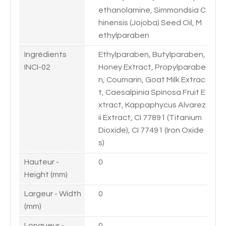
ethanolamine, Simmondsia C
hinensis (Jojoba) Seed Oil, M
ethylparaben
Ingrédients
Ethylparaben, Butylparaben,
INCI-02
Honey Extract, Propylparabe
n, Coumarin, Goat Milk Extrac
t, Caesalpinia Spinosa Fruit E
xtract, Kappaphycus Alvarez
ii Extract, CI 77891 (Titanium
Dioxide), CI 77491 (Iron Oxide
s)
Hauteur -
0
Height (mm)
Largeur - Width
0
(mm)
Longueur -
0