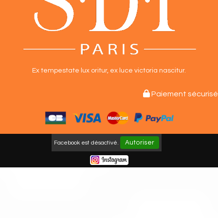
Ex tempestate lux oritur,
ex luce victoria nascitur.

Paiement sécurisé
Autoriser
Facebook est désactivé.