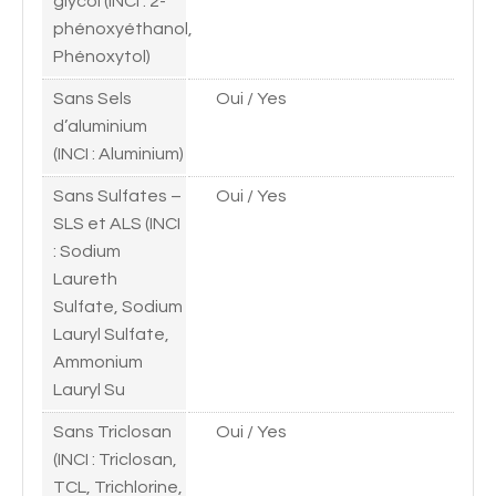
glycol (INCI : 2-
phénoxyéthanol,
Phénoxytol)
Sans Sels
Oui / Yes
d’aluminium
(INCI : Aluminium)
Sans Sulfates –
Oui / Yes
SLS et ALS (INCI
: Sodium
Laureth
Sulfate, Sodium
Lauryl Sulfate,
Ammonium
Lauryl Su
Sans Triclosan
Oui / Yes
(INCI : Triclosan,
TCL, Trichlorine,