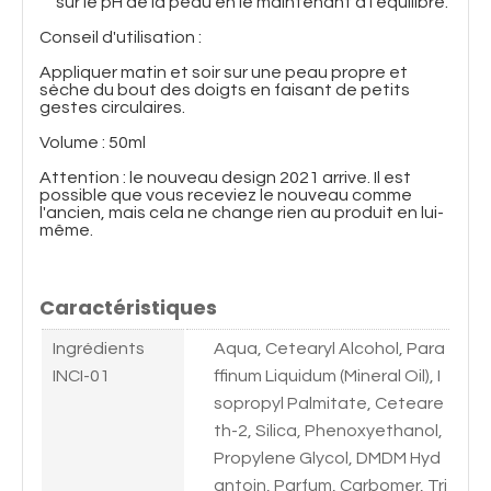
sur le pH de la peau en le maintenant à l'équilibre.
Conseil d'utilisation :
Appliquer matin et soir sur une peau propre et
sèche du bout des doigts en faisant de petits
gestes circulaires.
Volume : 50ml
Attention : le nouveau design 2021 arrive. Il est
possible que vous receviez le nouveau comme
l'ancien, mais cela ne change rien au produit en lui-
même.
Caractéristiques
Ingrédients
Aqua, Cetearyl Alcohol, Para
INCI-01
ffinum Liquidum (Mineral Oil), I
sopropyl Palmitate, Ceteare
th-2, Silica, Phenoxyethanol,
Propylene Glycol, DMDM Hyd
antoin, Parfum, Carbomer, Tri