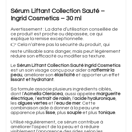
Sérum Liftant Collection Sauté –
Ingrid Cosmetics – 30 ml
Avertissement : La date d’utilisation conseillée de
ce produit est proche ou dépassée, ce qui
explique la remise exceptionnelle.
👉 Cela n’altère pas la sécurité du produit, qui
reste utilisable sans danger, mais peut légèrement
réduire son efficacité ou modifier sa texture.
Le
Sérum Liftant Collection Sauté Ingrid Cosmetics
est un soin visage conçu pour aider à
raffermir la
peau
, améliorer son
élasticité
et apporter un effet
lissant et hydratant
.
Sa formule associe plusieurs ingrédients ciblés,
dont l’
Acmella Oleracea
, aussi appelée
marguerite
électrique
, l’
extrait de raisin
, l’
acide hyaluronique
,
les
algues vertes
et l’
eau de mer
. Cette
combinaison aide à donner à la peau une
apparence plus
lisse
, plus
souple
et plus
tonique
.
Utilisé régulièrement, ce sérum contribue à
améliorer l’aspect de la peau et à réduire
visiblement l’apparence des rides selon les