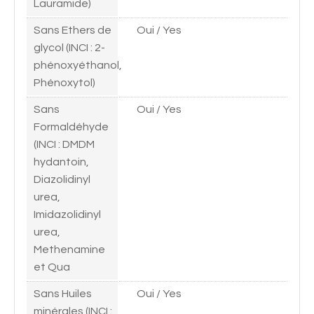
Lauramide)
Sans Ethers de
Oui / Yes
glycol (INCI : 2-
phénoxyéthanol,
Phénoxytol)
Sans
Oui / Yes
Formaldéhyde
(INCI : DMDM
hydantoin,
Diazolidinyl
urea,
Imidazolidinyl
urea,
Methenamine
et Qua
Sans Huiles
Oui / Yes
minérales (INCI :