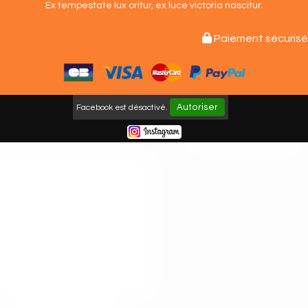
Ex tempestate lux oritur,
ex luce victoria nascitur.

Paiement sécurisé
Autoriser
Facebook est désactivé.