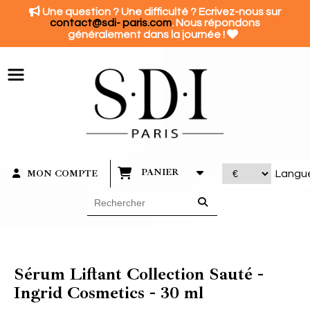
Panneau de gestion des cookies

Une question ? Une difficulté ? Ecrivez-nous sur
contact@sdi- paris.com
. Nous répondons

généralement dans la journée !
PANIER
MON COMPTE
Langu
Sérum Liftant Collection Sauté -
Ingrid Cosmetics - 30 ml