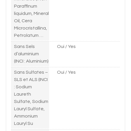
Paraffinum
liquidum, Mineral
Oil, Cera
Microcristallina,
Petrolatum …
Sans Sels
Oui / Yes
d’aluminium
(INCI : Aluminium)
Sans Sulfates –
Oui / Yes
SLS et ALS (INCI
: Sodium
Laureth
Sulfate, Sodium
Lauryl Sulfate,
Ammonium
Lauryl Su