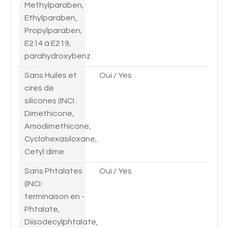
Methylparaben,
Ethylparaben,
Propylparaben,
E214 à E219,
parahydroxybenz
Sans Huiles et
Oui / Yes
cires de
silicones (INCI :
Dimethicone,
Amodimethicone,
Cyclohexasiloxane,
Cetyl dime
Sans Phtalates
Oui / Yes
(INCI :
terminaison en -
Phtalate,
Diisodecylphtalate,