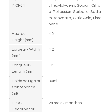
INCI-04
ylhexylglycerin, Sodium Citrat
e, Potassium Sorbate, Sodiu
m Benzoate, Citric Acid, Limo
nene.
Hauteur -
4.2
Height (mm)
Largeur - Width
4.2
(mm)
Longueur -
12
Length (mm)
Poids net (gr) ou
30ml
Contenance
(ml)
DLUO -
24 mois / monthes
Deadline for