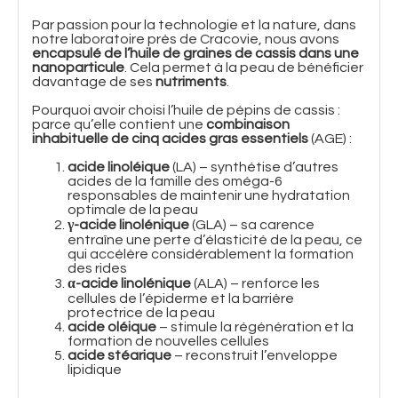
Par passion pour la technologie et la nature, dans
notre laboratoire près de Cracovie, nous avons
encapsulé de l’huile de graines de cassis dans une
nanoparticule
. Cela permet à la peau de bénéficier
davantage de ses
nutriments
.
Pourquoi avoir choisi l’huile de pépins de cassis :
parce qu’elle contient une
combinaison
inhabituelle de cinq acides gras essentiels
(AGE) :
acide linoléique
(LA) – synthétise d’autres
acides de la famille des oméga-6
responsables de maintenir une hydratation
optimale de la peau
γ-acide linolénique
(GLA) – sa carence
entraîne une perte d’élasticité de la peau, ce
qui accélère considérablement la formation
des rides
α-acide linolénique
(ALA) – renforce les
cellules de l’épiderme et la barrière
protectrice de la peau
acide oléique
– stimule la régénération et la
formation de nouvelles cellules
acide stéarique
– reconstruit l’enveloppe
lipidique