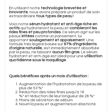
En utilisant notre
technologie brevetée et
innovante
, nous avons préparé un produit de soin
extraordinaire
tous types de peau
!
Voici notre
sérum hydratant et anti-âge riche en
actifs
qui hydrateront la peau et
combleront les
rides fines et peu profondes.
Ce sérum agit sur les
peaux
irritées
comme un pansement, lui
apportant
soulagement et appaisement
. Une
formule très légère basée sur
97% d'ingrédients
d'origine naturelle
, est immédiatement absorbée
par la peau, ne laissant
aucun film gras
. Le sérum
hydratant et anti-âge est idéal pour une
utilisation
quotidienne sous le maquillage
.
Quels bénéfices après un mois d'utilisation :
Augmentation de l’hydratation de la peau de
plus de 53 %*
Réduction des rides fines jusqu’à 16
%* et réduction de leur longueur de 26 %*
Moins de sécrétion de sébum
Nourri la peau et augmenterson élasticité