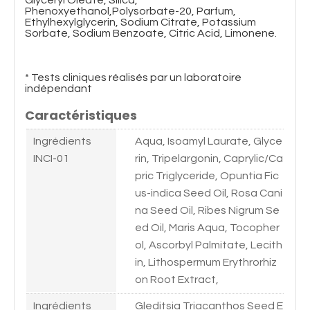
Phenoxyethanol,Polysorbate-20, Parfum,
Ethylhexylglycerin, Sodium Citrate, Potassium
Sorbate, Sodium Benzoate, Citric Acid, Limonene.
* Tests cliniques réalisés par un laboratoire
indépendant
Caractéristiques
Ingrédients
Aqua, Isoamyl Laurate, Glyce
INCI-01
rin, Tripelargonin, Caprylic/Ca
pric Triglyceride, Opuntia Fic
us-indica Seed Oil, Rosa Cani
na Seed Oil, Ribes Nigrum Se
ed Oil, Maris Aqua, Tocopher
ol, Ascorbyl Palmitate, Lecith
in, Lithospermum Erythrorhiz
on Root Extract,
Ingrédients
Gleditsia Triacanthos Seed E