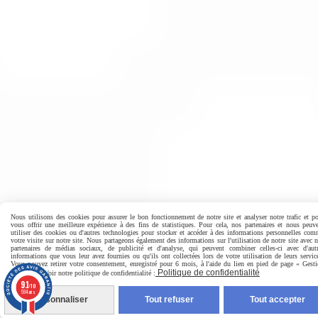
Nous utilisons des cookies pour assurer le bon fonctionnement de notre site et analyser notre trafic et p
vous offrir une meilleure expérience à des fins de statistiques. Pour cela, nos partenaires et nous peuv
utiliser des cookies ou d'autres technologies pour stocker et accéder à des informations personnelles co
votre visite sur notre site. Nous partageons également des informations sur l'utilisation de notre site avec 
partenaires de médias sociaux, de publicité et d'analyse, qui peuvent combiner celles-ci avec d'aut
informations que vous leur avez fournies ou qu'ils ont collectées lors de votre utilisation de leurs servic
Vous pouvez retirer votre consentement, enregistré pour 6 mois, à l'aide du lien en pied de page « Gest
Politique de confidentialité
Cookies ». Voir notre politique de confidentialité :
9.1
/10
594 avis
Personnaliser
Tout refuser
Tout accepter