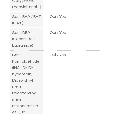
Octylphénol,
Propylphénol…)
Sans BHA / BHT
Oui / Yes
(E320)
Sans DEA
Oui / Yes
(Cocamide /
Lauramide)
Sans
Oui / Yes
Formaldéhyde
(INCI : DMDM
hydantoin,
Diazolidinyl
urea,
Imidazolidinyl
urea,
Methenamine
et Qua