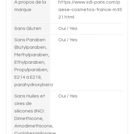
A propos de la
https://www.sdi-paris.com/p
marque
aese-cosmetics-france-m35
21.html
Sans Gluten
Oui / Yes
Sans Paraben
Oui / Yes
(Butylparaben,
Methylparaben,
Ethylparaben,
Propylparaben,
E214 à E219,
parahydroxybenz
Sans Huiles et
Oui / Yes
cires de
silicones (INCI :
Dimethicone,
Amodimethicone,
Cyclohexasiloxane,