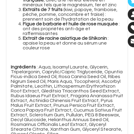
minéraux tels que le magnésium, fer et zinc
Extraits de 7 fruits
(kiwi, papaye, framboise,
pêche, pomme, concombre et fraise) :
prennent soin de l’hydratation de la peau
Figue de barbarie et huile de rose musquée
:
ont des propriétés anti-âge et
raffermissantes
Extrait de racine asiatique de Shikonin
:
apaise la peau et donne au sérum une
couleur rose
Ingrédients
: Aqua, Isoamyl Laurate, Glycerin,
Tripelargonin, Caprylic/Capric Triglyceride, Opuntia
Ficus-indica Seed Oil, Rosa Canina Seed Oil, Ribes
Nigrum Seed Oil, Maris Aqua, Tocopherol, Ascorbyl
Palmitate, Lecithin, Lithospermum Erythrorhizon
Root Extract, Gleditsia Triacanthos Seed Extract,
Rubus Idaeus Fruit Extract, Fragaria Ananassa Fruit
Extract, Actinidia Chinensis Fruit Extract, Pyrus
Malus Fruit Extract, Prunus Persica Fruit Extract,
Carica Papaya Fruit Extract, Cucumus Sativus Fruit
Extract, Sclerotium Gum, Pullulan, PEG 8 Beeswax,
Decyl Glucoside, Helianthus Annuus Seed Oil,
Rosmarinus Officinalis Leaf Extract, Glyceryl
Stearate Citrate, Xanthan Gum, Glyceryl Stearate,
Glyceryl Oleate, Silica,