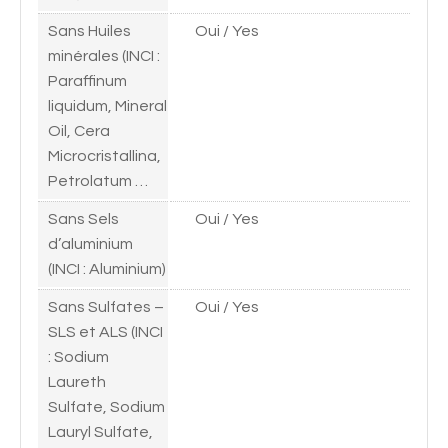
Sans Huiles
Oui / Yes
minérales (INCI :
Paraffinum
liquidum, Mineral
Oil, Cera
Microcristallina,
Petrolatum …
Sans Sels
Oui / Yes
d’aluminium
(INCI : Aluminium)
Sans Sulfates –
Oui / Yes
SLS et ALS (INCI
: Sodium
Laureth
Sulfate, Sodium
Lauryl Sulfate,