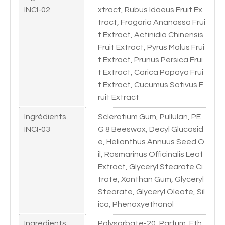
INCI-02
xtract, Rubus Idaeus Fruit Ex
tract, Fragaria Ananassa Frui
t Extract, Actinidia Chinensis
Fruit Extract, Pyrus Malus Frui
t Extract, Prunus Persica Frui
t Extract, Carica Papaya Frui
t Extract, Cucumus Sativus F
ruit Extract
Ingrédients
Sclerotium Gum, Pullulan, PE
INCI-03
G 8 Beeswax, Decyl Glucosid
e, Helianthus Annuus Seed O
il, Rosmarinus Officinalis Leaf
Extract, Glyceryl Stearate Ci
trate, Xanthan Gum, Glyceryl
Stearate, Glyceryl Oleate, Sil
ica, Phenoxyethanol
Ingrédients
Polysorbate-20, Parfum, Eth