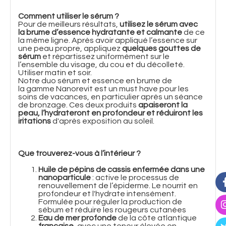
Comment utiliser le sérum ?
Pour de meilleurs résultats,
utilisez le sérum avec
la brume d’essence hydratante et calmante
de ce
la même ligne. Après avoir appliqué l’essence sur
une peau propre, appliquez
quelques gouttes de
sérum
et répartissez uniformément sur le
l’ensemble du visage, du cou et du décolleté.
Utiliser matin et soir.
Notre duo sérum et essence en brume de
la gamme Nanorevit est un must have pour les
soins de vacances, en particulier après un séance
de bronzage. Ces deux produits
apaiseront la
peau, l’hydrateront en profondeur et réduiront les
iritations
d'après exposition au soleil.
Que trouverez-vous à l’intérieur ?
Huile de pépins de cassis enfermée dans une
nanoparticule
: active le processus de
renouvellement de l’épiderme. Le nourrit en
profondeur et l'hydrate intensément.
Formulée pour réguler la production de
sébum et réduire les rougeurs cutanées
Eau de mer profonde
de la côte atlantique
française
, avec une teneur élevée en