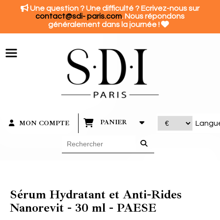
Panneau de gestion des cookies

Une question ? Une difficulté ? Ecrivez-nous sur
contact@sdi- paris.com
. Nous répondons

généralement dans la journée !
PANIER
MON COMPTE
Langu
Sérum Hydratant et Anti-Rides
Nanorevit - 30 ml - PAESE