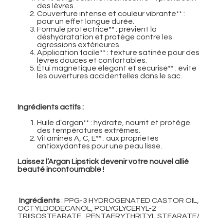
des lèvres.
Couverture intense et couleur vibrante** :
pour un effet longue durée.
Formule protectrice** : prévient la
déshydratation et protège contre les
agressions extérieures.
Application facile** : texture satinée pour des
lèvres douces et confortables.
Étui magnétique élégant et sécurisé** : évite
les ouvertures accidentelles dans le sac.
Ingrédients actifs :
Huile d'argan** : hydrate, nourrit et protège
des températures extrêmes.
Vitamines A, C, E** : aux propriétés
antioxydantes pour une peau lisse.
Laissez l’Argan Lipstick devenir votre nouvel allié
beauté incontournable !
Ingrédients
: PPG-3 HYDROGENATED CASTOR OIL,
OCTYLDODECANOL, POLYGLYCERYL-2
TRIISOSTEARATE , PENTAERYTHRITYL STEARATE/