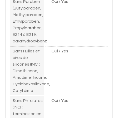
Sans Paraben
Oui / Yes
(Butylparaben,
Methylparaben,
Ethylparaben,
Propylparaben,
E214 à E219,
parahydroxybenz
Sans Huiles et
Oui / Yes
cires de
silicones (INCI :
Dimethicone,
Amodimethicone,
Cyclohexasiloxane,
Cetyl dime
Sans Phtalates
Oui / Yes
(INCI :
terminaison en -