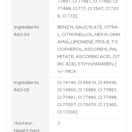
77891, CI 77491, CI 77492, CI
77499, CI 777, CI 7547, CI 733
6, CI 172],
Ingrédients
BENZYL SALICYLATE, CITRA
INCI-04
L, CITRONELLOL, HEXYL CINN
AMAL,LIMONENE, PEG-8, TO
COPHEROL, ASCORBYL PAL
MITATE, ASCORBIC ACID, CIT
RIC ACID, ETHYLPARABEN, [
+/-: MICA
Ingrédients
CI 19140, CI 45410, CI 45430,
INCI-05
CI 15850, CI 15985, CI 77891,
CI 77491, CI 77492, CI 77499,
CI 77007, CI 75470, CI 73360,
CI 17200].
Hauteur -
2
Height (mm)