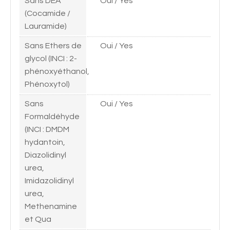
Sans DEA
Oui / Yes
(Cocamide /
Lauramide)
Sans Ethers de
Oui / Yes
glycol (INCI : 2-
phénoxyéthanol,
Phénoxytol)
Sans
Oui / Yes
Formaldéhyde
(INCI : DMDM
hydantoin,
Diazolidinyl
urea,
Imidazolidinyl
urea,
Methenamine
et Qua