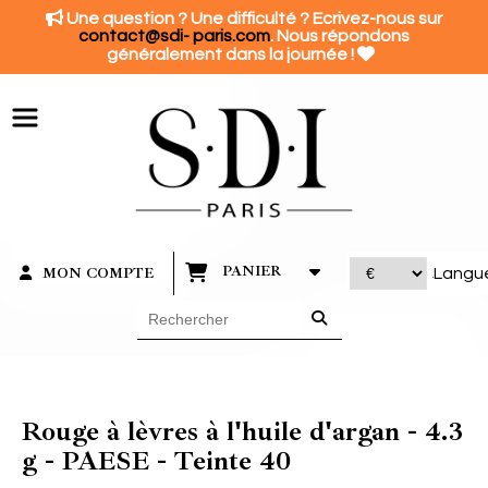
Panneau de gestion des cookies

Une question ? Une difficulté ? Ecrivez-nous sur
contact@sdi- paris.com
. Nous répondons

généralement dans la journée !
PANIER
MON COMPTE
Langu
Rouge à lèvres à l'huile d'argan - 4.3
g - PAESE - Teinte 40