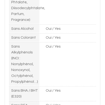
Phtalate,
Diisodecylphtalate,
Parfum,
Fragrance)
Sans Alcohol
Oui / Yes
Sans Colorant
Oui / Yes
Sans
Oui / Yes
Alkylphénols
(INCI :
Nonylphénol,
Nonoxynol,
Octylphénol,
Propylphénol…)
Sans BHA / BHT
Oui / Yes
(E320)