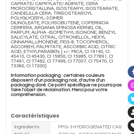
CAPRATE/ CAPRYLATE/ ADIPATE, CERA
MICROCRISTALLINA, ISOSTEARYL ISOSTEARATE,
CANDELILLA CERA, TRIISOSTEAROYL
POLYGLYCERYL-3 DIMER
DILINOLEATE, POLYISOBUTENE, COPERNICIA
CERIFERA, ARGANIA SPINOSA KERNEL OIL,
PARFUM, ALPHA -ISOMETHYL ISONONE, BENZYL
SALICYLATE, CITRAL, CITRONELLOL, HEXYL
CINNAMAL,LIMONENE, PEG-8, TOCOPHEROL,
ASCORBYL PALMITATE, ASCORBIC ACID, CITRIC
ACID, ETHYLPARABEN, [ +/-: MICA, CI 19140, CI
45410, CI 45430, CI 15850, CI 15985, CI 77891, CI
77491, CI 77492, CI 77499, CI 77007, CI 75470, CI
73360, CI 17200].
Information packaging : certaines couleurs
disposent d'un packaging noir, d'autre d'un
packaging doré. Ce point spécifique ne pourra pas
faire l'objet de réclamation. Merci pour votre
compréhension.
Caractéristiques
Ingrédients
PPG-3 HYDROGENATED CAS