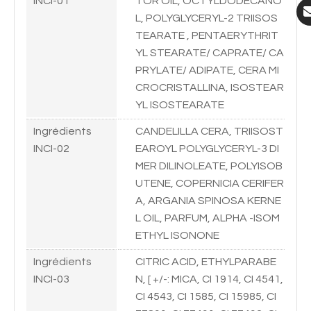
INCI-01
TOR OIL, OCTYLDODECANO
L, POLYGLYCERYL-2 TRIISOS
TEARATE , PENTAERYTHRIT
YL STEARATE/ CAPRATE/ CA
PRYLATE/ ADIPATE, CERA MI
CROCRISTALLINA, ISOSTEAR
YL ISOSTEARATE
Ingrédients
CANDELILLA CERA, TRIISOST
INCI-02
EAROYL POLYGLYCERYL-3 DI
MER DILINOLEATE, POLYISOB
UTENE, COPERNICIA CERIFER
A, ARGANIA SPINOSA KERNE
L OIL, PARFUM, ALPHA -ISOM
ETHYL ISONONE
Ingrédients
CITRIC ACID, ETHYLPARABE
INCI-03
N, [ +/-: MICA, CI 1914, CI 4541,
CI 4543, CI 1585, CI 15985, CI