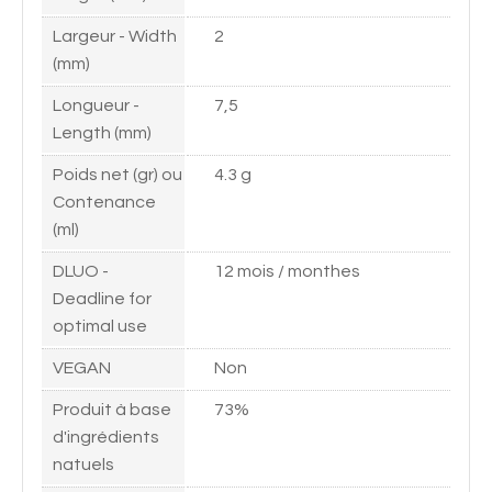
Largeur - Width
2
(mm)
Longueur -
7,5
Length (mm)
Poids net (gr) ou
4.3 g
Contenance
(ml)
DLUO -
12 mois / monthes
Deadline for
optimal use
VEGAN
Non
Produit à base
73%
d'ingrédients
natuels