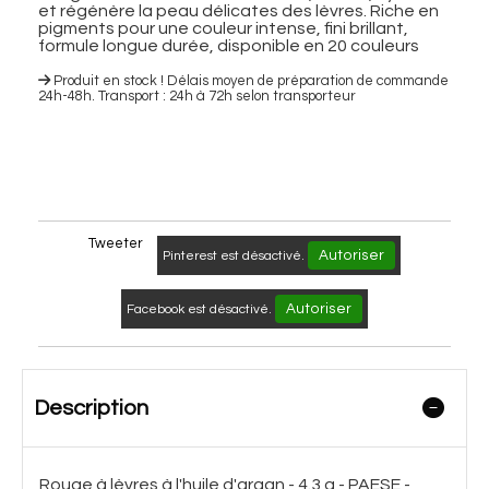
et régénère la peau délicates des lèvres. Riche en
pigments pour une couleur intense, fini brillant,
formule longue durée, disponible en 20 couleurs
Produit en stock ! Délais moyen de préparation de commande
24h-48h. Transport : 24h à 72h selon transporteur
Tweeter
Autoriser
Pinterest est désactivé.
Autoriser
Facebook est désactivé.
Description
Rouge à lèvres à l'huile d'argan - 4.3 g - PAESE -