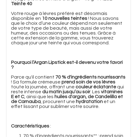
Teinte 40
Votre rouge à lèvres préféré est désormais
disponible en
10 nouvelles teintes
! Nous savons
que le choix d’une couleur dépend non seulement
de votre type de beauté, mais aussi de votre
humeur, des occasions ou des tenues. Grâce à
cette extension de la gamme, vous trouverez
chaque jour une teinte qui vous correspond.
Pourquoi l’Argan Lipstick est-il devenu votre favori
?
Parce qu'il contient
70 % d'ingrédients nourrissants
! Sa formule crémeuse
prend soin de vos lèvres
toute la journée, offrant une
couleur éclatante
qui
reste intense
du matin jusqu’au soir
. Les
vitamines
E et C
, ainsi que les
huiles d'argan, de Candelilla et
de Carnauba
, procurent une
hydratation
et un
effet lissant pour sublimer votre sourire.
Caractéristiques
:
70 % d'ingrédients nourrissants** : prend soin