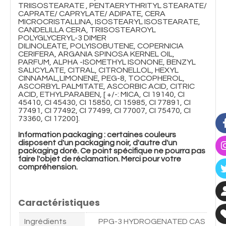
TRIISOSTEARATE , PENTAERYTHRITYL STEARATE/
CAPRATE/ CAPRYLATE/ ADIPATE, CERA
MICROCRISTALLINA, ISOSTEARYL ISOSTEARATE,
CANDELILLA CERA, TRIISOSTEAROYL
POLYGLYCERYL-3 DIMER
DILINOLEATE, POLYISOBUTENE, COPERNICIA
CERIFERA, ARGANIA SPINOSA KERNEL OIL,
PARFUM, ALPHA -ISOMETHYL ISONONE, BENZYL
SALICYLATE, CITRAL, CITRONELLOL, HEXYL
CINNAMAL,LIMONENE, PEG-8, TOCOPHEROL,
ASCORBYL PALMITATE, ASCORBIC ACID, CITRIC
ACID, ETHYLPARABEN, [ +/-: MICA, CI 19140, CI
45410, CI 45430, CI 15850, CI 15985, CI 77891, CI
77491, CI 77492, CI 77499, CI 77007, CI 75470, CI
73360, CI 17200].
Information packaging : certaines couleurs
disposent d'un packaging noir, d'autre d'un
packaging doré. Ce point spécifique ne pourra pas
faire l'objet de réclamation. Merci pour votre
compréhension.
Caractéristiques
Ingrédients
PPG-3 HYDROGENATED CAS