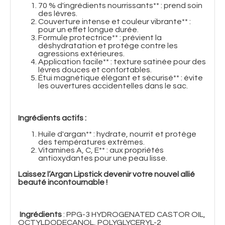
70 % d'ingrédients nourrissants** : prend soin
des lèvres.
Couverture intense et couleur vibrante** :
pour un effet longue durée.
Formule protectrice** : prévient la
déshydratation et protège contre les
agressions extérieures.
Application facile** : texture satinée pour des
lèvres douces et confortables.
Étui magnétique élégant et sécurisé** : évite
les ouvertures accidentelles dans le sac.
Ingrédients actifs :
Huile d'argan** : hydrate, nourrit et protège
des températures extrêmes.
Vitamines A, C, E** : aux propriétés
antioxydantes pour une peau lisse.
Laissez l’Argan Lipstick devenir votre nouvel allié
beauté incontournable !
Ingrédients
: PPG-3 HYDROGENATED CASTOR OIL,
OCTYLDODECANOL, POLYGLYCERYL-2