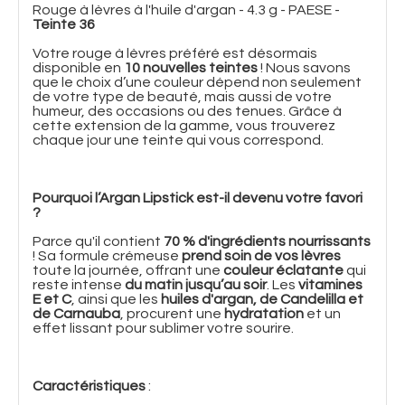
Rouge à lèvres à l'huile d'argan - 4.3 g - PAESE -
Teinte 36
Votre rouge à lèvres préféré est désormais
disponible en
10 nouvelles teintes
! Nous savons
que le choix d’une couleur dépend non seulement
de votre type de beauté, mais aussi de votre
humeur, des occasions ou des tenues. Grâce à
cette extension de la gamme, vous trouverez
chaque jour une teinte qui vous correspond.
Pourquoi l’Argan Lipstick est-il devenu votre favori
?
Parce qu'il contient
70 % d'ingrédients nourrissants
! Sa formule crémeuse
prend soin de vos lèvres
toute la journée, offrant une
couleur éclatante
qui
reste intense
du matin jusqu’au soir
. Les
vitamines
E et C
, ainsi que les
huiles d'argan, de Candelilla et
de Carnauba
, procurent une
hydratation
et un
effet lissant pour sublimer votre sourire.
Caractéristiques
: