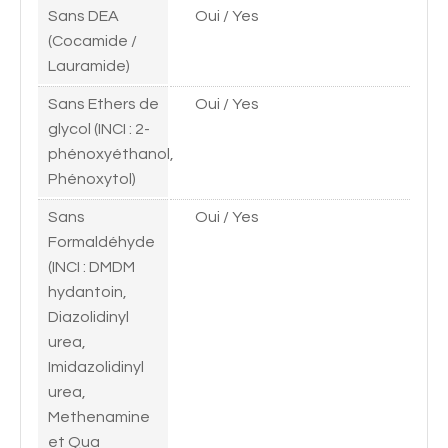
Sans DEA
Oui / Yes
(Cocamide /
Lauramide)
Sans Ethers de
Oui / Yes
glycol (INCI : 2-
phénoxyéthanol,
Phénoxytol)
Sans
Oui / Yes
Formaldéhyde
(INCI : DMDM
hydantoin,
Diazolidinyl
urea,
Imidazolidinyl
urea,
Methenamine
et Qua