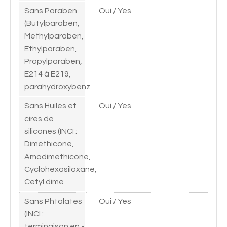
Sans Paraben
Oui / Yes
(Butylparaben,
Methylparaben,
Ethylparaben,
Propylparaben,
E214 à E219,
parahydroxybenz
Sans Huiles et
Oui / Yes
cires de
silicones (INCI :
Dimethicone,
Amodimethicone,
Cyclohexasiloxane,
Cetyl dime
Sans Phtalates
Oui / Yes
(INCI :
terminaison en -