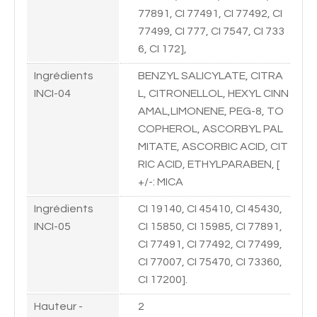
77891, CI 77491, CI 77492, CI
77499, CI 777, CI 7547, CI 733
6, CI 172],
Ingrédients
BENZYL SALICYLATE, CITRA
INCI-04
L, CITRONELLOL, HEXYL CINN
AMAL,LIMONENE, PEG-8, TO
COPHEROL, ASCORBYL PAL
MITATE, ASCORBIC ACID, CIT
RIC ACID, ETHYLPARABEN, [
+/-: MICA
Ingrédients
CI 19140, CI 45410, CI 45430,
INCI-05
CI 15850, CI 15985, CI 77891,
CI 77491, CI 77492, CI 77499,
CI 77007, CI 75470, CI 73360,
CI 17200].
Hauteur -
2