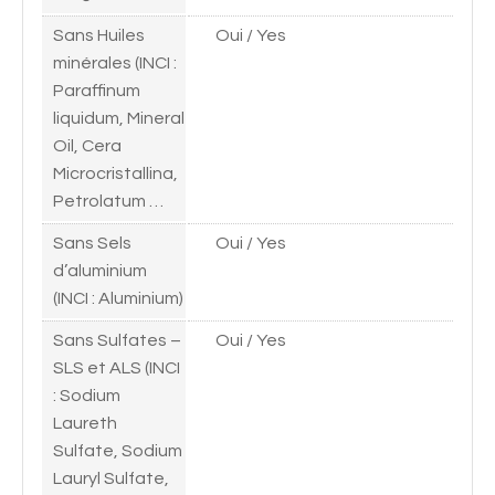
Sans Huiles
Oui / Yes
minérales (INCI :
Paraffinum
liquidum, Mineral
Oil, Cera
Microcristallina,
Petrolatum …
Sans Sels
Oui / Yes
d’aluminium
(INCI : Aluminium)
Sans Sulfates –
Oui / Yes
SLS et ALS (INCI
: Sodium
Laureth
Sulfate, Sodium
Lauryl Sulfate,