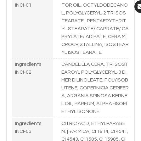
INCI-01
TOR OIL, OCTYLDODECANO
L, POLYGLYCERYL-2 TRIISOS
TEARATE , PENTAERYTHRIT
YL STEARATE/ CAPRATE/ CA
PRYLATE/ ADIPATE, CERA MI
CROCRISTALLINA, ISOSTEAR
YL ISOSTEARATE
Ingrédients
CANDELILLA CERA, TRIISOST
INCI-02
EAROYL POLYGLYCERYL-3 DI
MER DILINOLEATE, POLYISOB
UTENE, COPERNICIA CERIFER
A, ARGANIA SPINOSA KERNE
L OIL, PARFUM, ALPHA -ISOM
ETHYL ISONONE
Ingrédients
CITRIC ACID, ETHYLPARABE
INCI-03
N, [ +/-: MICA, CI 1914, CI 4541,
CI 4543, CI 1585, CI 15985, CI