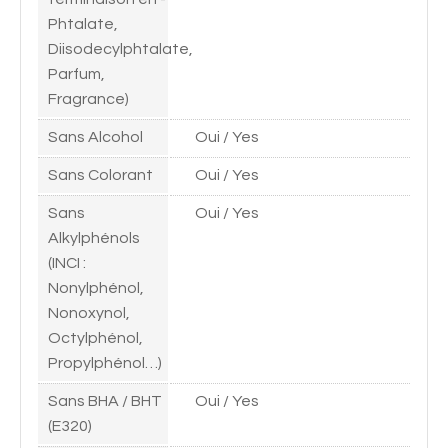
Phtalate,
Diisodecylphtalate,
Parfum,
Fragrance)
Sans Alcohol
Oui / Yes
Sans Colorant
Oui / Yes
Sans
Oui / Yes
Alkylphénols
(INCI :
Nonylphénol,
Nonoxynol,
Octylphénol,
Propylphénol…)
Sans BHA / BHT
Oui / Yes
(E320)