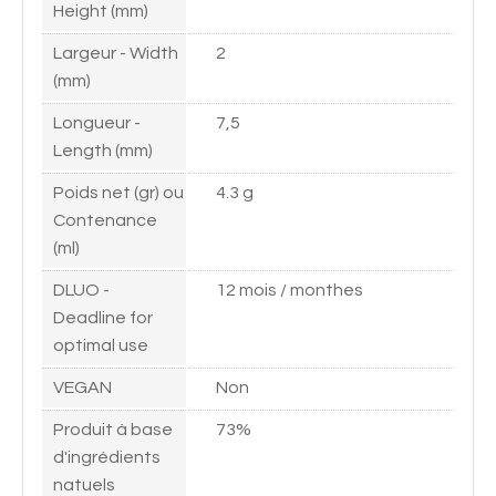
Height (mm)
Largeur - Width
2
(mm)
Longueur -
7,5
Length (mm)
Poids net (gr) ou
4.3 g
Contenance
(ml)
DLUO -
12 mois / monthes
Deadline for
optimal use
VEGAN
Non
Produit à base
73%
d'ingrédients
natuels