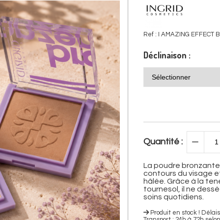
Ref :
I AMAZING EFFECT
Déclinaison :
Quantité :
La poudre bronzante 
contours du visage e
hâlée. Grâce à la ten
tournesol, il ne dess
soins quotidiens.
Produit en stock ! Dél
Transport : 24h à 72h selo