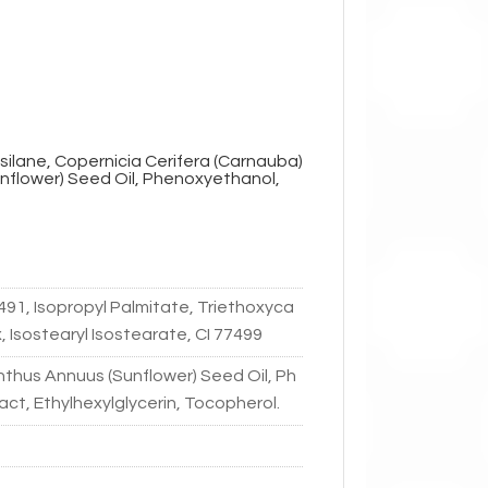
lsilane, Copernicia Cerifera (Carnauba)
unflower) Seed Oil, Phenoxyethanol,
77491, Isopropyl Palmitate, Triethoxyca
, Isostearyl Isostearate, CI 77499
thus Annuus (Sunflower) Seed Oil, Ph
act, Ethylhexylglycerin, Tocopherol.