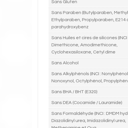
Sans Gluten
Sans Paraben (Butylparaben, Methy
Ethylparaben, Propylparaben, E214 
parahydroxybenz
Sans Huiles et cires de silicones (INCI 
Dimethicone, Amodimethicone,
Cyclohexasiloxane, Cetyl dime
Sans Alcohol
Sans Alkylphénols (INCI : Nonylphénol
Nonoxynol, Octylphénol, Propylphén
Sans BHA / BHT (E320)
Sans DEA (Cocamide / Lauramide)
Sans Formaldéhyde (INCI : DMDM hyd
Diazolidinyl urea, Imidazolidinyl urea,
Methenamine et Qua