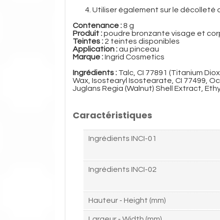
Utiliser également sur le décolleté 
Contenance :
8 g
Produit :
poudre bronzante visage et cor
Teintes :
2 teintes disponibles
Application :
au pinceau
Marque :
Ingrid Cosmetics
Ingrédients :
Talc, CI 77891 (Titanium Diox
Wax, Isostearyl Isostearate, CI 77499, O
Juglans Regia (Walnut) Shell Extract, Eth
Caractéristiques
Ingrédients INCI-01
Ingrédients INCI-02
Hauteur - Height (mm)
Largeur - Width (mm)