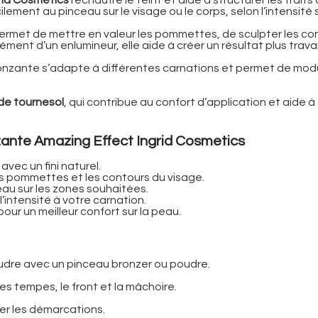
ilement au pinceau sur le visage ou le corps, selon l’intensité
e permet de mettre en valeur les pommettes, de sculpter les c
ment d’un enlumineur, elle aide à créer un résultat plus travai
onzante s’adapte à différentes carnations et permet de modul
 de tournesol
, qui contribue au confort d’application et aide 
zante Amazing Effect Ingrid Cosmetics
 avec un fini naturel.
les pommettes et les contours du visage.
eau sur les zones souhaitées.
l’intensité à votre carnation.
our un meilleur confort sur la peau.
udre avec un pinceau bronzer ou poudre.
es tempes, le front et la mâchoire.
r les démarcations.