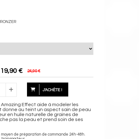
 BRONZER
19,90
€
24,90 €
J'ACHÈTE !
Amazing Effect aide à modeler les
t donne au teint un aspect sain de peau
eur en huile naturelle de graines de
èche pas la peau et prend soin de ses
ais moyen de préparation de commande 24h-48h.
n transporteur