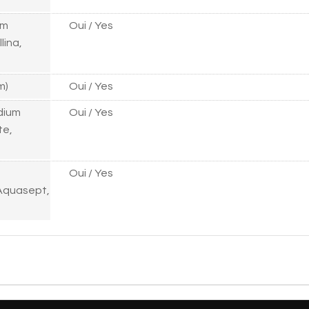
um
Oui / Yes
lina,
m)
Oui / Yes
odium
Oui / Yes
te,
Oui / Yes
 Aquasept,