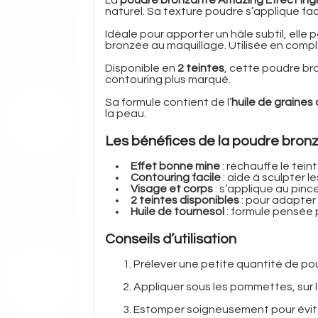
naturel. Sa texture poudre s’applique fac
Idéale pour apporter un hâle subtil, ell
bronzée au maquillage. Utilisée en complé
Disponible en
2 teintes
, cette poudre br
contouring plus marqué.
Sa formule contient de l’
huile de graines
la peau.
Les bénéfices de la poudre bron
Effet bonne mine
: réchauffe le teint
Contouring facile
: aide à sculpter 
Visage et corps
: s’applique au pinc
2 teintes disponibles
: pour adapter 
Huile de tournesol
: formule pensée p
Conseils d’utilisation
Prélever une petite quantité de po
Appliquer sous les pommettes, sur l
Estomper soigneusement pour évite