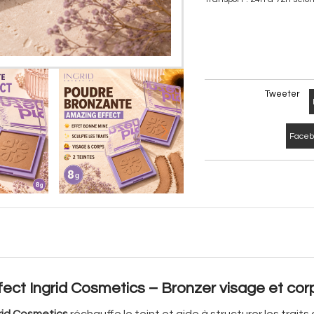
Tweeter
Facebo
ct Ingrid Cosmetics – Bronzer visage et corps
rid Cosmetics
réchauffe le teint et aide à structurer les trait