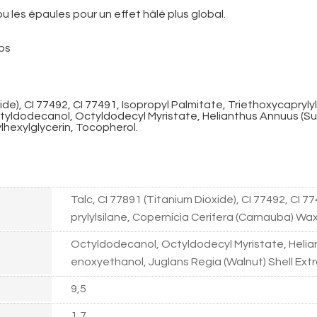
ou les épaules pour un effet hâlé plus global.
ps
ide), CI 77492, CI 77491, Isopropyl Palmitate, Triethoxycapryly
ctyldodecanol, Octyldodecyl Myristate, Helianthus Annuus (S
ylhexylglycerin, Tocopherol.
Talc, CI 77891 (Titanium Dioxide), CI 77492, CI 
prylylsilane, Copernicia Cerifera (Carnauba) Wax
Octyldodecanol, Octyldodecyl Myristate, Helian
enoxyethanol, Juglans Regia (Walnut) Shell Extr
9,5
1,7