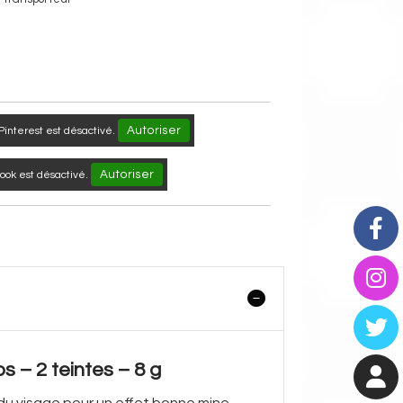
Autoriser
Pinterest est désactivé.
Autoriser
ok est désactivé.
 – 2 teintes – 8 g
s du visage pour un effet bonne mine