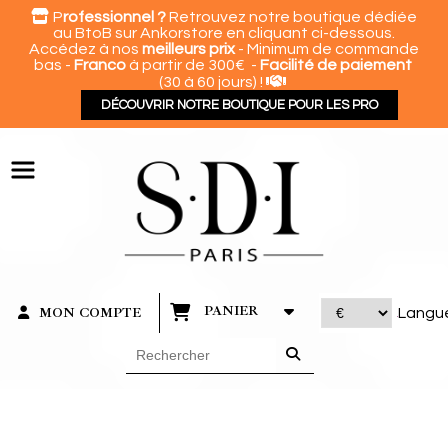
Panneau de gestion des cookies

P
rofessionnel ?
Retrouvez notre boutique dédiée
au BtoB sur Ankorstore en cliquant ci-dessous.
Accédez à nos
meilleurs prix
- Minimum de commande
bas -
Franco
à partir de 300€ -
Facilité de paiement

(30 à 60 jours) !
DÉCOUVRIR NOTRE BOUTIQUE POUR LES PRO
PANIER
MON COMPTE
Langu