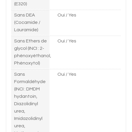
(E320)
Sans DEA
Oui / Yes
(Cocamide /
Lauramide)
Sans Ethers de
Oui / Yes
glycol (INCI : 2-
phénoxyéthanol,
Phénoxytol)
Sans
Oui / Yes
Formaldéhyde
(INCI : DMDM
hydantoin,
Diazolidinyl
urea,
Imidazolidinyl
urea,