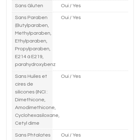
Sans Gluten
Oui / Yes
Sans Paraben
Oui / Yes
(Butylparaben,
Methylparaben,
Ethylparaben,
Propylparaben,
E214 à E219,
parahydroxybenz
Sans Huiles et
Oui / Yes
cires de
silicones (INCI :
Dimethicone,
Amodimethicone,
Cyclohexasiloxane,
Cetyl dime
Sans Phtalates
Oui / Yes