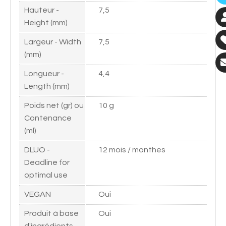
Hauteur -
7,5
Height (mm)
Largeur - Width
7,5
(mm)
Longueur -
4,4
Length (mm)
Poids net (gr) ou
10 g
Contenance
(ml)
DLUO -
12 mois / monthes
Deadline for
optimal use
VEGAN
Oui
Produit à base
Oui
d'ingrédients