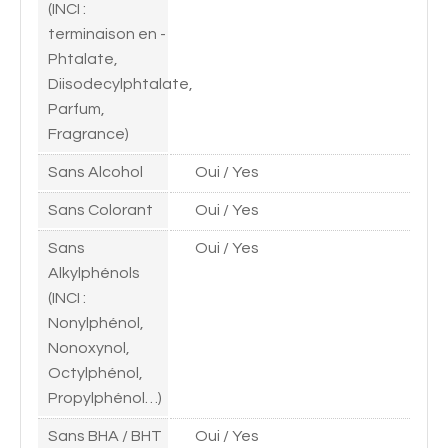
(INCI :
terminaison en -
Phtalate,
Diisodecylphtalate,
Parfum,
Fragrance)
Sans Alcohol
Oui / Yes
Sans Colorant
Oui / Yes
Sans
Oui / Yes
Alkylphénols
(INCI :
Nonylphénol,
Nonoxynol,
Octylphénol,
Propylphénol…)
Sans BHA / BHT
Oui / Yes