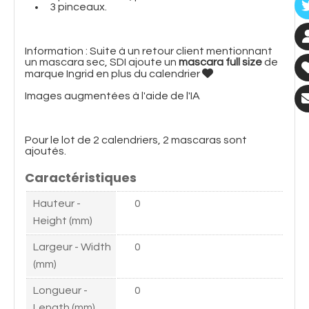
3 pinceaux.
Information : Suite à un retour client mentionnant
un mascara sec, SDI ajoute un
mascara full size
de

marque Ingrid en plus du calendrier
Images augmentées à l'aide de l'IA
Pour le lot de 2 calendriers, 2 mascaras sont
ajoutés.
Caractéristiques
Hauteur -
0
Height (mm)
Largeur - Width
0
(mm)
Longueur -
0
Length (mm)