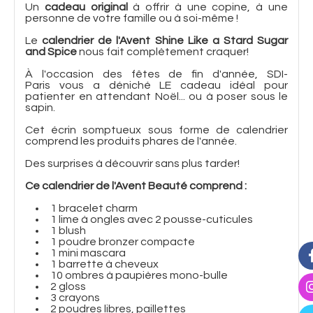
Un
cadeau original
à offrir à une copine, à une
personne de votre famille ou à soi-même !
Le
calendrier de l'Avent Shine Like a Stard Sugar
and Spice
nous fait complètement craquer!
À l'occasion des fêtes de fin d'année, SDI-
Paris vous a déniché LE cadeau idéal pour
patienter en attendant Noël... ou à poser sous le
sapin.
Cet écrin somptueux sous forme de calendrier
comprend les produits phares de l'année.
Des surprises à découvrir sans plus tarder!
Ce calendrier de l'Avent Beauté comprend :
1 bracelet charm
1 lime à ongles avec 2 pousse-cuticules
1 blush
1 poudre bronzer compacte
1 mini mascara
1 barrette à cheveux
10 ombres à paupières mono-bulle
2 gloss
3 crayons
2 poudres libres, paillettes