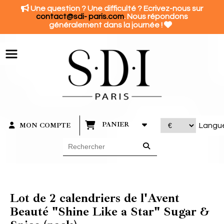
Panneau de gestion des cookies

Une question ? Une difficulté ? Ecrivez-nous sur
contact@sdi- paris.com
. Nous répondons

généralement dans la journée !
PANIER
MON COMPTE
Langu
Lot de 2 calendriers de l'Avent
Beauté "Shine Like a Star" Sugar &