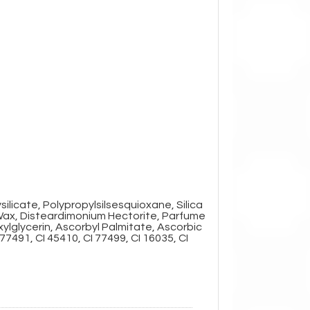
licate, Polypropylsilsesquioxane, Silica
 Wax, Disteardimonium Hectorite, Parfume
lglycerin, Ascorbyl Palmitate, Ascorbic
 77491, CI 45410, CI 77499, CI 16035, CI