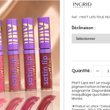
Ref :
I MATT LIPS TRUE PE
Déclinaison :
Quantité :
Matt Lips est un roug
pigmentation intense
soignante. Disponible 
maquillage quotidien o
lèvres.
Produit en stock ! Dél
Transport : 24h à 72h selo