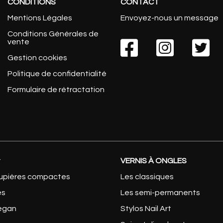
CONDITIONS
CONTACT
Mentions Légales
Envoyez-nous un message
Conditions Générales de
vente



Gestion cookies
Politique de confidentialité
Formulaire de rétractation
t
VERNIS À ONGLES
upières compactes
Les classiques
es
Les semi-permanents
Vegan
Stylos Nail Art