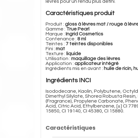
lèvres pour un rendu plus défini.
Caractéristiques produit
Produit :
gloss à lèvres mat / rouge à lèvr
Gamme :
True Pearl
Marque :
Ingrid Cosmetics
Contenance :
8 ml
Teintes :
7 teintes disponibles
Fini :
mat
Texture :
liquide
Utilisation :
maquillage des lèvres
Application :
applicateur intégré
Ingrédients mis en avant :
huile de ricin, 
Ingrédients INCI
Isododecane, Kaolin, Polybutene, Octyldo
Dimethyl Silylate, Shorea Robusta Resin
(Fragrance), Propylene Carbonate, Pheno
Acid, Citric Acid, Ethylbenzene, [±] CI 778
15850, CI 19140, CI 45380, CI 15880.
Caractéristiques