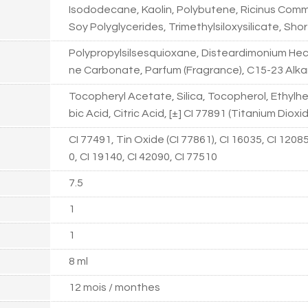
Isododecane, Kaolin, Polybutene, Ricinus Comm
Soy Polyglycerides, Trimethylsiloxysilicate, Sh
Polypropylsilsesquioxane, Disteardimonium Hector
ne Carbonate, Parfum (Fragrance), C15-23 Alk
Tocopheryl Acetate, Silica, Tocopherol, Ethylhe
bic Acid, Citric Acid, [±] CI 77891 (Titanium Dioxi
CI 77491, Tin Oxide (CI 77861), CI 16035, CI 12085
0, CI 19140, CI 42090, CI 77510
7.5
1
1
8 ml
12 mois / monthes