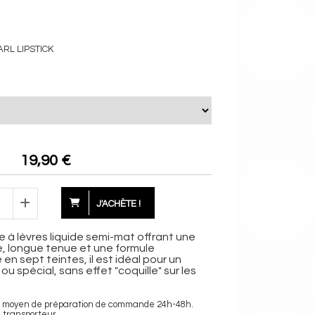
ARL LIPSTICK
19,90
€
J'ACHÈTE !
e à lèvres liquide semi-mat offrant une
, longue tenue et une formule
en sept teintes, il est idéal pour un
u spécial, sans effet "coquille" sur les
ais moyen de préparation de commande 24h-48h.
n transporteur