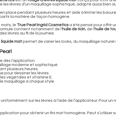
ille les lèvres d’un maquillage sophistiqué, adapté aussi bien
te en place pendant plusieurs heures et aide à limiter les bav
épartir la matière de façon homogène.
 mats, le
True Pearl Ingrid Cosmetics
a été pensé pour offrir un
a formule contient notamment de l’
huile de ricin
, de l’
huile de to
s lèvres au fil de la journée.
 liquide mat
permet de varier les looks, du maquillage naturel 
Pearl
e dès l’application.
uillage moderne et sophistiqué.
ant plusieurs heures.
e pour dessiner les lèvres.
iles végétales et vitamine E.
le maquillage à chaque style.
uniformément sur les lèvres à l’aide de l’applicateur. Pour un
pplication pour obtenir un fini mat homogène. Peut s’utiliser