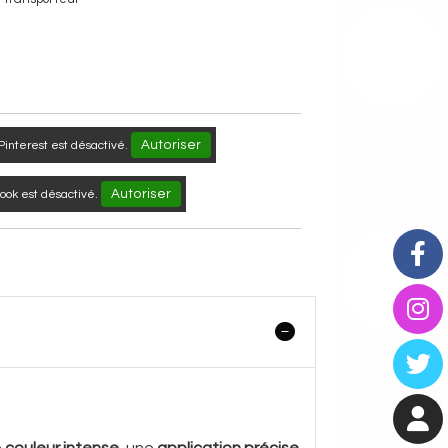
Autoriser
Pinterest est désactivé.
Autoriser
ok est désactivé.
e
couleur intense
, une
application précise