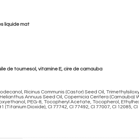
es liquide mat
huile de tournesol, vitamine E, cire de carnauba
decanol, Ricinus Communis (Castor) Seed Oil, Trimethylsiloxysi
, Helianthus Annuus Seed Oil, Copernicia Cerifera (Carnauba)
xyethanol, PEG-8, Tocopheryl Acetate, Tocopherol, Ethylhexy
91 (Titanium Dioxide), CI 77742, CI 77492, CI 77007, CI 12085, CI