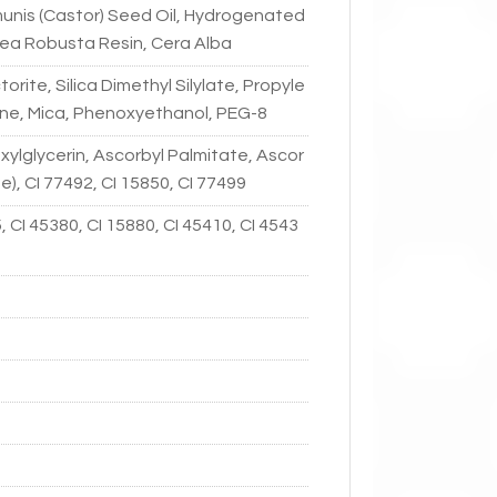
unis (Castor) Seed Oil, Hydrogenated
orea Robusta Resin, Cera Alba
ite, Silica Dimethyl Silylate, Propyle
ane, Mica, Phenoxyethanol, PEG-8
xylglycerin, Ascorbyl Palmitate, Ascor
de), CI 77492, CI 15850, CI 77499
, CI 45380, CI 15880, CI 45410, CI 4543