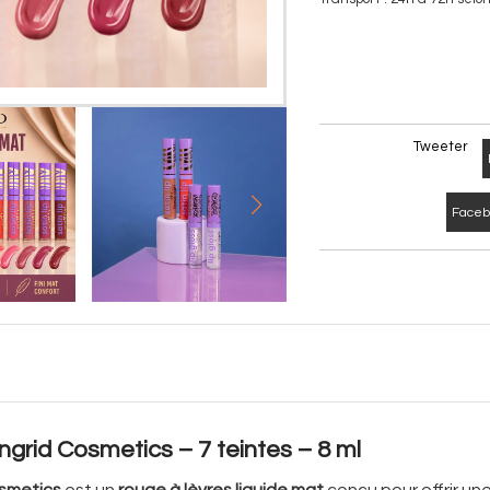
Tweeter
Facebo
Ingrid Cosmetics – 7 teintes – 8 ml
osmetics
est un
rouge à lèvres liquide mat
conçu pour offrir un