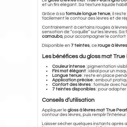
et un fini élégant. Sa texture liquide hab
Grâce à sa
formule longue tenue
, il res
facilement le contour des lèvres et de r
Contrairement à certains rouges à lèvres
sensation de “coquille” sur les lèvres. S
carnauba
, pour accompagner le confort de
Disponible en
7 teintes
, ce
rouge à lèvres
Les bénéfices du gloss mat True 
Couleur intense
: pigmentation visibl
Fini mat élégant
: idéal pour un maq
Longue tenue
: reste en place pend
Application précise
: embout pratiqu
Confort des lèvres
: formule avec hu
7 teintes disponibles
: pour adapter 
Conseils d’utilisation
Appliquer le
gloss à lèvres mat True Pearl
contour des lèvres, puis remplir l’intérieur.
Laisser sécher quelques instants après a