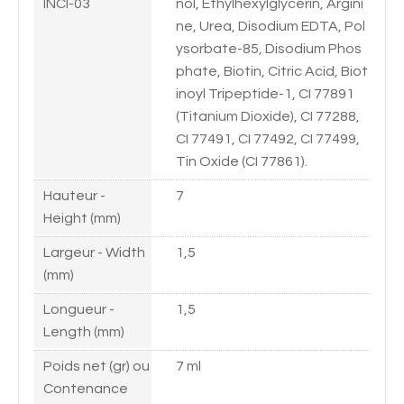
INCI-03
nol, Ethylhexylglycerin, Argini
ne, Urea, Disodium EDTA, Pol
ysorbate-85, Disodium Phos
phate, Biotin, Citric Acid, Biot
inoyl Tripeptide-1, CI 77891
(Titanium Dioxide), CI 77288,
CI 77491, CI 77492, CI 77499,
Tin Oxide (CI 77861).
Hauteur -
7
Height (mm)
Largeur - Width
1,5
(mm)
Longueur -
1,5
Length (mm)
Poids net (gr) ou
7 ml
Contenance