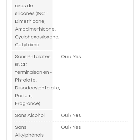
cires de
silicones (INCI :
Dimethicone,
Amodimethicone,
Cyclohexasiloxane,
Cetyl dime
Sans Phtalates
Oui / Yes
(INCI :
terminaison en -
Phtalate,
Diisodecylphtalate,
Parfum,
Fragrance)
Sans Alcohol
Oui / Yes
Sans
Oui / Yes
Alkylphénols