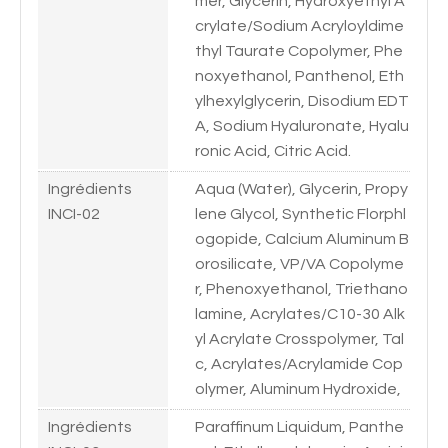
mer, Glycerin, Hydroxyethyl A
crylate/Sodium Acryloyldime
thyl Taurate Copolymer, Phe
noxyethanol, Panthenol, Eth
ylhexylglycerin, Disodium EDT
A, Sodium Hyaluronate, Hyalu
ronic Acid, Citric Acid.
Ingrédients
Aqua (Water), Glycerin, Propy
INCI-02
lene Glycol, Synthetic Florphl
ogopide, Calcium Aluminum B
orosilicate, VP/VA Copolyme
r, Phenoxyethanol, Triethano
lamine, Acrylates/C10-30 Alk
yl Acrylate Crosspolymer, Tal
c, Acrylates/Acrylamide Cop
olymer, Aluminum Hydroxide,
Ingrédients
Paraffinum Liquidum, Panthe