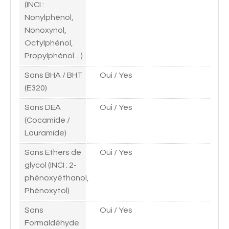
(INCI :
Nonylphénol,
Nonoxynol,
Octylphénol,
Propylphénol…)
Sans BHA / BHT
Oui / Yes
(E320)
Sans DEA
Oui / Yes
(Cocamide /
Lauramide)
Sans Ethers de
Oui / Yes
glycol (INCI : 2-
phénoxyéthanol,
Phénoxytol)
Sans
Oui / Yes
Formaldéhyde