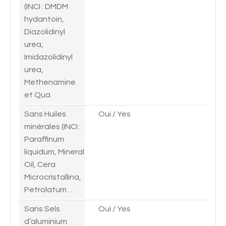
(INCI : DMDM
hydantoin,
Diazolidinyl
urea,
Imidazolidinyl
urea,
Methenamine
et Qua
Sans Huiles
Oui / Yes
minérales (INCI :
Paraffinum
liquidum, Mineral
Oil, Cera
Microcristallina,
Petrolatum …
Sans Sels
Oui / Yes
d’aluminium