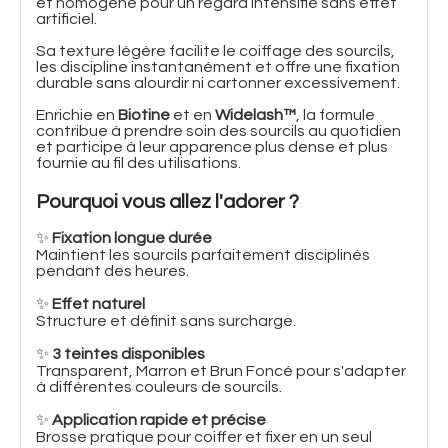
et homogène pour un regard intensifié sans effet
artificiel.
Sa texture légère facilite le coiffage des sourcils,
les discipline instantanément et offre une fixation
durable sans alourdir ni cartonner excessivement.
Enrichie en
Biotine
et en
Widelash™
, la formule
contribue à prendre soin des sourcils au quotidien
et participe à leur apparence plus dense et plus
fournie au fil des utilisations.
Pourquoi vous allez l'adorer ?
✨
Fixation longue durée
Maintient les sourcils parfaitement disciplinés
pendant des heures.
✨
Effet naturel
Structure et définit sans surcharge.
✨
3 teintes disponibles
Transparent, Marron et Brun Foncé pour s'adapter
à différentes couleurs de sourcils.
✨
Application rapide et précise
Brosse pratique pour coiffer et fixer en un seul