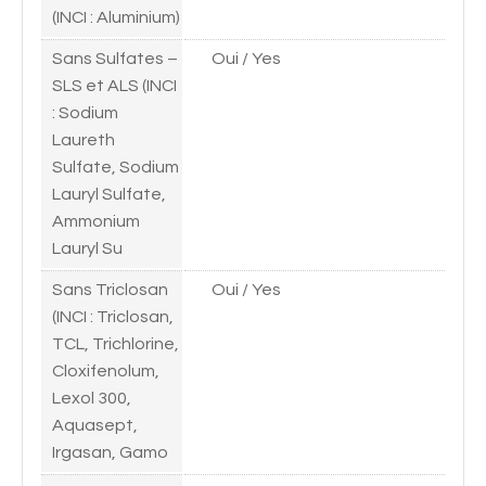
(INCI : Aluminium)
Sans Sulfates –
Oui / Yes
SLS et ALS (INCI
: Sodium
Laureth
Sulfate, Sodium
Lauryl Sulfate,
Ammonium
Lauryl Su
Sans Triclosan
Oui / Yes
(INCI : Triclosan,
TCL, Trichlorine,
Cloxifenolum,
Lexol 300,
Aquasept,
Irgasan, Gamo