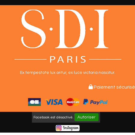
Ex tempestate lux oritur,
ex luce victoria nascitur.

Paiement sécurisé
Autoriser
Facebook est désactivé.