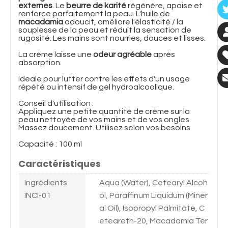
externes
. Le
beurre de karité
régénère, apaise et
renforce parfaitement la peau. L'huile de
macadamia
adoucit, améliore l'élasticité / la
souplesse de la peau et réduit la sensation de
rugosité. Les mains sont nourries, douces et lisses.
La crème laisse une
odeur agréable
après
absorption.
Ideale pour lutter contre les effets d'un usage
répété ou intensif de gel hydroalcoolique.
Conseil d'utilisation :
Appliquez une petite quantité de crème sur la
peau nettoyée de vos mains et de vos ongles.
Massez doucement. Utilisez selon vos besoins.
Capacité : 100 ml
Caractéristiques
Ingrédients
Aqua (Water), Cetearyl Alcoh
INCI-01
ol, Paraffinum Liquidum (Miner
al Oil), Isopropyl Palmitate, C
eteareth-20, Macadamia Ter