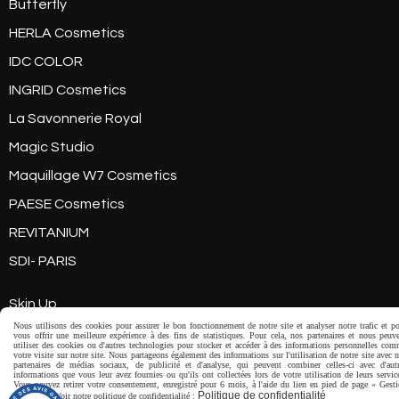
Butterfly
HERLA Cosmetics
IDC COLOR
INGRID Cosmetics
La Savonnerie Royal
Magic Studio
Maquillage W7 Cosmetics
PAESE Cosmetics
REVITANIUM
SDI- PARIS
Skin Up
Nous utilisons des cookies pour assurer le bon fonctionnement de notre site et analyser notre trafic et p
Sugar & Spice
vous offrir une meilleure expérience à des fins de statistiques. Pour cela, nos partenaires et nous peuv
utiliser des cookies ou d'autres technologies pour stocker et accéder à des informations personnelles co
votre visite sur notre site. Nous partageons également des informations sur l'utilisation de notre site avec 
Sunkissed
partenaires de médias sociaux, de publicité et d'analyse, qui peuvent combiner celles-ci avec d'aut
informations que vous leur avez fournies ou qu'ils ont collectées lors de votre utilisation de leurs servic
Vous pouvez retirer votre consentement, enregistré pour 6 mois, à l'aide du lien en pied de page « Gest
TEXPOL
Politique de confidentialité
Cookies ». Voir notre politique de confidentialité :