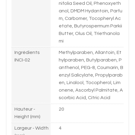
nifolia Seed Oil, Phenoxyeth
anol, DMDM Hydantoin, Parfu
m, Carbomer, Tocopheryl Ac
etate, Butyrospermum Parkii
Butter, Olus Oil, Triethanola
mi
Ingrédients
Methylparaben, Allantoin, Et
INCI-02
hylparaben, Butylparaben, P
anthenol, PEG-8, Coumarin, B
enzyl Salicylate, Propylparab
en, Linalool, Tocopherol, Lim
onene, Ascorbyl Palmitate, A
scorbic Acid, Citric Acid
Hauteur -
20
Height (mm)
Largeur - Width
4