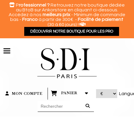
Panneau de gestion des cookies

P
rofessionnel ?
Retrouvez notre boutique dédiée
au BtoB sur Ankorstore en cliquant ci-dessous.
Accédez à nos
meilleurs prix
- Minimum de commande
bas -
Franco
à partir de 300€ -
Facilité de paiement

(30 à 60 jours) !
DÉCOUVRIR NOTRE BOUTIQUE POUR LES PRO
PANIER
MON COMPTE
Langu