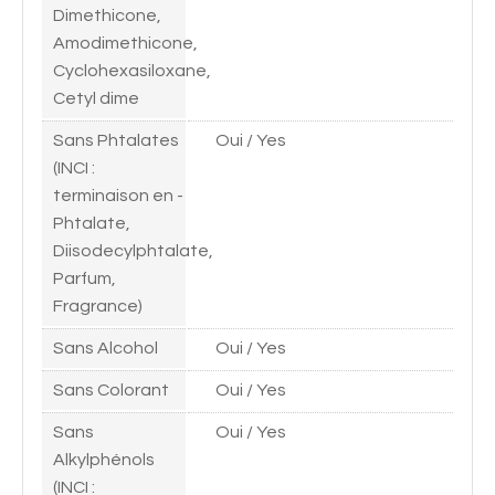
Dimethicone,
Amodimethicone,
Cyclohexasiloxane,
Cetyl dime
Sans Phtalates
Oui / Yes
(INCI :
terminaison en -
Phtalate,
Diisodecylphtalate,
Parfum,
Fragrance)
Sans Alcohol
Oui / Yes
Sans Colorant
Oui / Yes
Sans
Oui / Yes
Alkylphénols
(INCI :