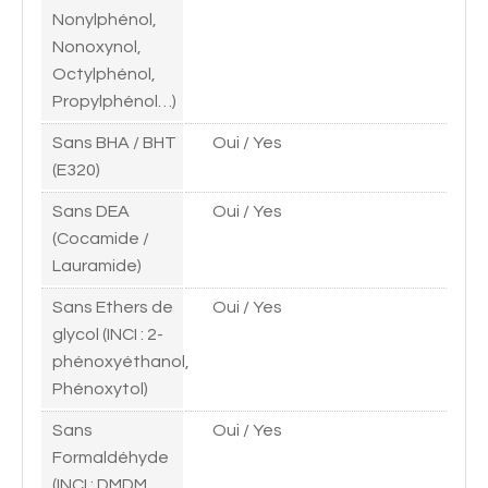
Nonylphénol,
Nonoxynol,
Octylphénol,
Propylphénol…)
Sans BHA / BHT
Oui / Yes
(E320)
Sans DEA
Oui / Yes
(Cocamide /
Lauramide)
Sans Ethers de
Oui / Yes
glycol (INCI : 2-
phénoxyéthanol,
Phénoxytol)
Sans
Oui / Yes
Formaldéhyde
(INCI : DMDM