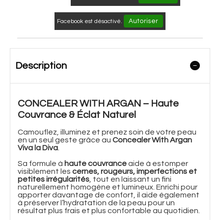
Autoriser
Facebook est désactivé.
Description
CONCEALER WITH ARGAN – Haute
Couvrance & Éclat Naturel
Camouflez, illuminez et prenez soin de votre peau
en un seul geste grâce au
Concealer With Argan
Viva la Diva
.
Sa formule à
haute couvrance
aide à estomper
visiblement les
cernes, rougeurs, imperfections et
petites irrégularités
, tout en laissant un fini
naturellement homogène et lumineux. Enrichi pour
apporter davantage de confort, il aide également
à préserver l’hydratation de la peau pour un
résultat plus frais et plus confortable au quotidien.