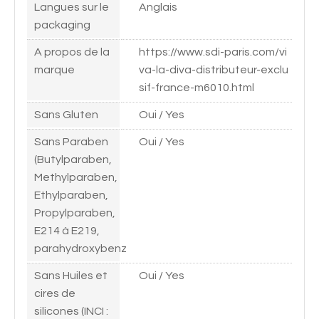
Langues sur le
Anglais
packaging
A propos de la
https://www.sdi-paris.com/vi
marque
va-la-diva-distributeur-exclu
sif-france-m6010.html
Sans Gluten
Oui / Yes
Sans Paraben
Oui / Yes
(Butylparaben,
Methylparaben,
Ethylparaben,
Propylparaben,
E214 à E219,
parahydroxybenz
Sans Huiles et
Oui / Yes
cires de
silicones (INCI :