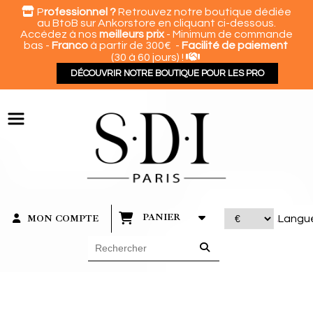
Panneau de gestion des cookies

P
rofessionnel ?
Retrouvez notre boutique dédiée
au BtoB sur Ankorstore en cliquant ci-dessous.
Accédez à nos
meilleurs prix
- Minimum de commande
bas -
Franco
à partir de 300€ -
Facilité de paiement

(30 à 60 jours) !
DÉCOUVRIR NOTRE BOUTIQUE POUR LES PRO
PANIER
MON COMPTE
Langu