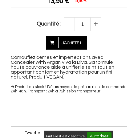
13,90
€
19,90 €
Quantité :
J'ACHÈTE !
Camouflez cernes et imperfections avec
Concealer With Argan Viva la Diva. Sa formule
haute couvrance aide à unifier le teint tout en
apportant confort et hydratation pour un fini
naturel. Produit VEGAN.
Produit en stock ! Délais moyen de préparation de commande
24h-48h. Transport : 24h à 72h selon transporteur
Tweeter
Autoriser
Pinterest est désactivé.