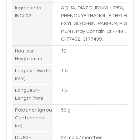
Ingrédients
AQUA, DIAZOLIDINYL UREA,
INCI-02
PHENOXYETHANOL, ETHYLH
EXYL GLYCERIN, PARFUM, PIG
MENT. May Contain: CI 77491,
CI 77492, CI 77499.
Hauteur -
12
Height (mm)
Largeur - Width
1,5
(mm)
Longueur -
1,5
Length (mm)
Poids net (gr) ou
50 g
Contenance
(ml)
DLUO -
24 mois / monthes