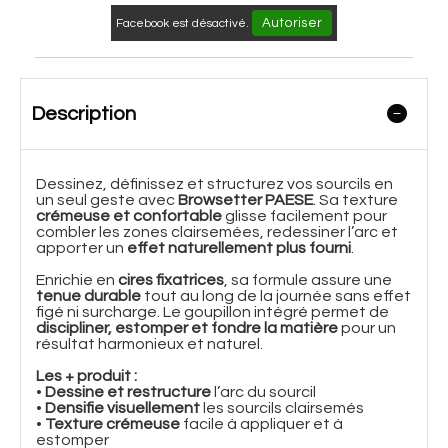
Autoriser
Facebook est désactivé.
Description
Dessinez, définissez et structurez vos sourcils en
un seul geste avec
Browsetter PAESE
. Sa texture
crémeuse et confortable
glisse facilement pour
combler les zones clairsemées, redessiner l’arc et
apporter un
effet naturellement plus fourni
.
Enrichie en
cires fixatrices
, sa formule assure une
tenue durable
tout au long de la journée sans effet
figé ni surcharge. Le goupillon intégré permet de
discipliner, estomper et fondre la matière
pour un
résultat harmonieux et naturel.
Les + produit :
•
Dessine et restructure
l’arc du sourcil
•
Densifie visuellement
les sourcils clairsemés
•
Texture crémeuse
facile à appliquer et à
estomper