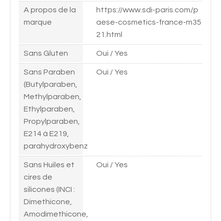
A propos de la
https://www.sdi-paris.com/p
marque
aese-cosmetics-france-m35
21.html
Sans Gluten
Oui / Yes
Sans Paraben
Oui / Yes
(Butylparaben,
Methylparaben,
Ethylparaben,
Propylparaben,
E214 à E219,
parahydroxybenz
Sans Huiles et
Oui / Yes
cires de
silicones (INCI :
Dimethicone,
Amodimethicone,