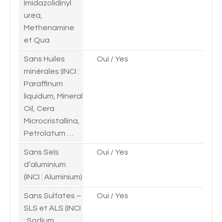
Imidazolidinyl
urea,
Methenamine
et Qua
Sans Huiles
Oui / Yes
minérales (INCI :
Paraffinum
liquidum, Mineral
Oil, Cera
Microcristallina,
Petrolatum …
Sans Sels
Oui / Yes
d’aluminium
(INCI : Aluminium)
Sans Sulfates –
Oui / Yes
SLS et ALS (INCI
: Sodium