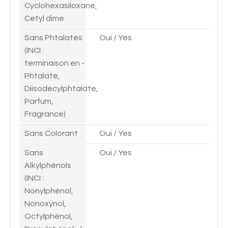
Cyclohexasiloxane,
Cetyl dime
Sans Phtalates
Oui / Yes
(INCI :
terminaison en -
Phtalate,
Diisodecylphtalate,
Parfum,
Fragrance)
Sans Colorant
Oui / Yes
Sans
Oui / Yes
Alkylphénols
(INCI :
Nonylphénol,
Nonoxynol,
Octylphénol,