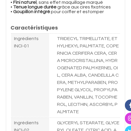
•
Fini naturel
, sans effet maquillage marqué
•
Tenue longue durée
grâce aux cires fixatrices
•
Goupillon intégré
pour coiffer et estomper
Caractéristiques
Ingrédients
TRIDECYL TRIMELLITATE, ET
INCI-01
HYLHEXYL PALMITATE, COPE
RNICIA CERIFERA CERA, CER
A MICROCRISTALLINA, HYDR
OGENATED PALM KERNEL OI
L, CERA ALBA, CANDELILLA C
ERA, METHYLPARABEN, PRO
PYLENE GLYCOL, PROPYLPA
RABEN, VANILLIN, TOCOPHE
ROL, LECITHIN, ASCORBYL P
ALMITATE
Ingrédients
GLYCERYL STEARATE, GLYCE
INCI-02
RYL OLEATE, CITRIC ACID, A