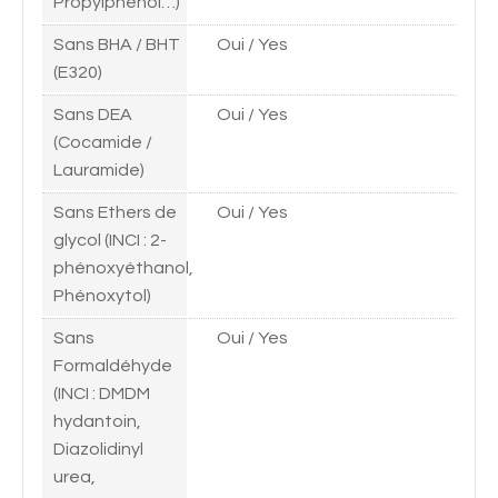
Propylphénol…)
Sans BHA / BHT
Oui / Yes
(E320)
Sans DEA
Oui / Yes
(Cocamide /
Lauramide)
Sans Ethers de
Oui / Yes
glycol (INCI : 2-
phénoxyéthanol,
Phénoxytol)
Sans
Oui / Yes
Formaldéhyde
(INCI : DMDM
hydantoin,
Diazolidinyl
urea,