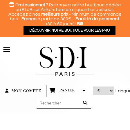
Panneau de gestion des cookies

P
rofessionnel ?
Retrouvez notre boutique dédiée
au BtoB sur Ankorstore en cliquant ci-dessous.
Accédez à nos
meilleurs prix
- Minimum de commande
bas -
Franco
à partir de 300€ -
Facilité de paiement

(30 à 60 jours) !
DÉCOUVRIR NOTRE BOUTIQUE POUR LES PRO
PANIER
MON COMPTE
Langu