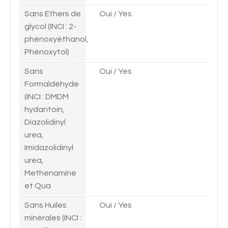
Sans Ethers de
Oui / Yes
glycol (INCI : 2-
phénoxyéthanol,
Phénoxytol)
Sans
Oui / Yes
Formaldéhyde
(INCI : DMDM
hydantoin,
Diazolidinyl
urea,
Imidazolidinyl
urea,
Methenamine
et Qua
Sans Huiles
Oui / Yes
minérales (INCI :