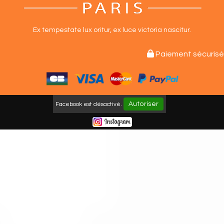
Ex tempestate lux oritur,
ex luce victoria nascitur.

Paiement sécurisé
Autoriser
Facebook est désactivé.