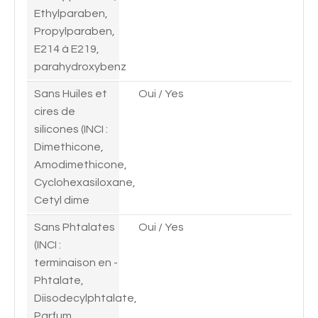
Ethylparaben,
Propylparaben,
E214 à E219,
parahydroxybenz
Sans Huiles et
Oui / Yes
cires de
silicones (INCI :
Dimethicone,
Amodimethicone,
Cyclohexasiloxane,
Cetyl dime
Sans Phtalates
Oui / Yes
(INCI :
terminaison en -
Phtalate,
Diisodecylphtalate,
Parfum,