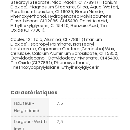
Stearoyl Stearate, Mica, Kaolin, CI 77891 (Titanium
Dioxide), Magnesium Stearate, Silica, Aqua (Water),
Paraffinum Liquidum, CI 16035, Boron Nitride,
Phenoxyethanol, Hydrogenated Polyisobutene,
Dimethicone, CI 12085, CI 45430, Palmitic Acid,
Ethylhexylglycerin, CI 45410, Benzoic Acid, Tin
Oxide (CI 77861).
Couleur 2 : Talc, Alumina, CI 77891 (Titanium
Dioxide), Isopropyl Palmitate, Isostearyl
Isostearate, Copernicia Cerifera (Carnauba) Wax,
Cellulose, Calcium Aluminium Borosilicate, CI 15850,
Octyldodecanol, Octyldodecyl Myristate, CI 45430,
Tin Oxide (CI 77861), Phenoxyethanol,
Triethoxycaprylylsilane, Ethylhexylglycerin.
Caractéristiques
Hauteur -
7,5
Height (mm)
Largeur - Width
7,5
(mm)