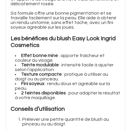
délicatement rosée.
Sa formule offre une bonne pigmentation et se
travaille facilement sur la peau. Elle aide à obtenir
un rendu uniforme, sans effet tache, avec un fini
soyeux agréable sur les joues.
Les bénéfices du blush Easy Look Ingrid
Cosmetics
Effet bonne mine
: apporte fraîcheur et
couleur au visage.
Teinte modulable
: intensité facile à ajuster
selon l’application.
Texture compacte
: pratique à utiliser au
doigt ou au pinceau.
Fini soyeux
: rendu doux et agréable sur la
peau.
2 teintes disponibles
: pour adapter le résultat
à votre maquillage.
Conseils d’utilisation
Prélever une petite quantité de blush au
pinceau ou au doigt.