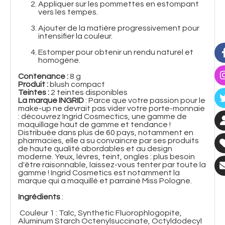
Appliquer sur les pommettes en estompant
vers les tempes.
Ajouter de la matière progressivement pour
intensifier la couleur.
Estomper pour obtenir un rendu naturel et
homogène.
Contenance :
8 g
Produit :
blush compact
Teintes :
2 teintes disponibles
La marque INGRID
: Parce que votre passion pour le
make-up ne devrait pas vider votre porte-monnaie
: découvrez Ingrid Cosmectics, une gamme de
maquillage haut de gamme et tendance !
Distribuée dans plus de 60 pays, notamment en
pharmacies, elle a su convaincre par ses produits
de haute qualité abordables et au design
moderne. Yeux, lèvres, teint, ongles : plus besoin
d'être raisonnable, laissez-vous tenter par toute la
gamme ! Ingrid Cosmetics est notamment la
marque qui a maquillé et parrainé Miss Pologne.
Ingrédients
:
Couleur 1 : Talc, Synthetic Fluorophlogopite,
Aluminum Starch Octenylsuccinate, Octyldodecyl